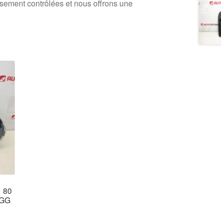
usement contrôlées et nous offrons une
1 80
3GG