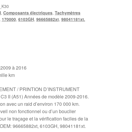
_K30
I
,
Composants électriques
,
Tachymètres
,
170000
,
6103GH
,
96665882xt
,
98041181xt.
e 2009 à 2016
ille km
MENT / PRINTION D’INSTRUMENT
 II (A51) Années de modèle 2009-2016.
asion avec un raid d’environ 170 000 km.
eil non fonctionnel ou d’un bouclier
 le traçage et la vérification faciles de la
es OEM: 96665882xt, 6103GH, 98041181xt.