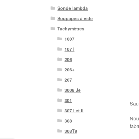
Sonde lambda
Soupapes à vide
Tachymètres
1007
107 I
206
206+
207
3008 Je
301
Sauf
307 I et II
Nous
308
fabr
308T9