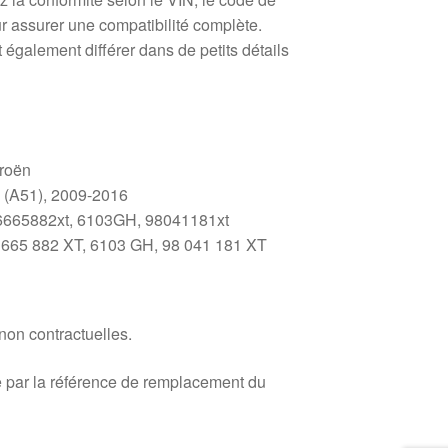
ur assurer une compatibilité complète.
 également différer dans de petits détails
troën
I (A51), 2009-2016
6665882xt, 6103GH, 98041181xt
 665 882 XT, 6103 GH, 98 041 181 XT
 non contractuelles.
 par la référence de remplacement du