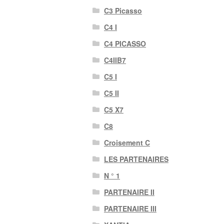
C3 Picasso
C4 I
C4 PICASSO
C4IIB7
C5 I
C5 II
C5 X7
C8
Croisement C
LES PARTENAIRES
N ° 1
PARTENAIRE II
PARTENAIRE III