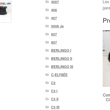
Les 
4007
gara
406
Pr
407
5008 Je
607
807
BERLINGO I
BERLINGO II
BERLINGO III
C-ELYSÉE
C2
C3 I
Com
C3 II
Ci
C3 III