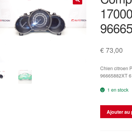
1700
🔍
9666
€
73,00
Chien citroen 
96665882XT 
1 en stock
quantité
Ajouter au 
de
Compteur
Citroën