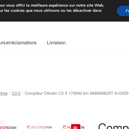
rtir de 7 EUR
Du lundi au vendre
ur vous offrir la meilleure expérience sur notre site Web.
r les cookies que nous utilisons ou les désactiver dans
J
rs et réclamations
Livraison
ivraison
Livraison internationale
Mon compte
Paiements
Panier
re de Réclamation
Termes et conditions
tres
C3 II
Compteur Citroën C3 II 170000 km 96665882XT 6103G
Compt