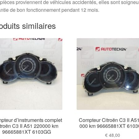
pièces proviennent de véhicules accidentés, elles sont soigne
ntie de bon fonctionnement pendant 12 mois.
oduits similaires
pteur d’instruments complet
Compteur Citroën C3 II A5
troën C3 II A51 220000 km
000 km 96665881XT 610
96665881XT 6103GG
€
48,00