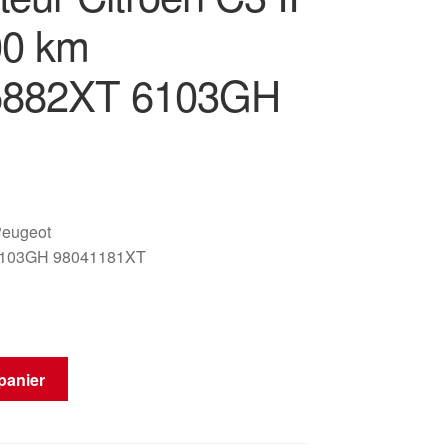
00 km
5882XT 6103GH
Peugeot
6103GH 98041181XT
panier