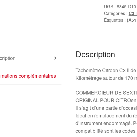
C3
UGS :
8845-D10
Catégories :
C3 I
II
Étiquettes :
(A51
170000
km
96665882XT
6103GH
Description
ription
Tachomètre Citroen C3 II d
ormations complémentaires
Kilométrage autour de 170 m
COMMERCIEUR DE SEXTE
ORIGINAL POUR CITROën C3
Il s’agit d’une partie d’occ
Idéal en remplacement du rév
d’instrument endommagé. Pour
compatibilité sont les cod