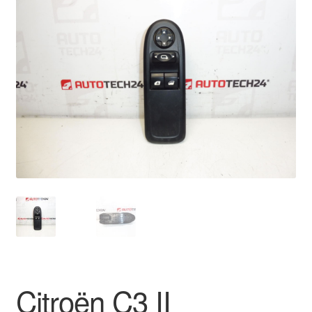
🔍
Livraison internationale
Mon compte
Paiements
Panier
Plainte
Politique de confidentialité
Procédure de Réclamation
Termes et conditions
Citroën C3 II