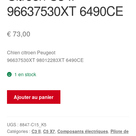
96637530XT 6490CE
€
73,00
Chien citroen Peugeot
96637530XT 98012283XT 6490CE
1 en stock
quantité
Ajouter au panier
de
Citroën
C3
II
UGS :
8847-C15_K5
Catégories :
C3 II
,
C5 X7
,
Composants électriques
,
Pilote de
96637530XT