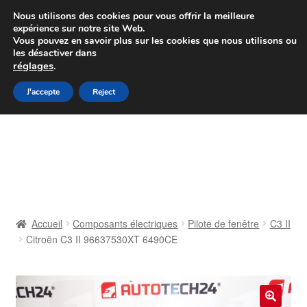
Colissimo livraison à partir de 7 EUR
Nous utilisons des cookies pour vous offrir la meilleure
expérience sur notre site Web.
Du lundi au vendredi de 9 h à 16 h
Vous pouvez en savoir plus sur les cookies que nous utilisons ou
les désactiver dans
07 55 53 95 66
réglages
.
Aller
Aller
J'accepte
Reject
Menu
à
au
la
contenu
Accueil
navigation
À propos de nous
Caisse
Accueil
Composants électriques
Pilote de fenêtre
C3 II
Citroën C3 II 96637530XT 6490CE
Contact
Livraison