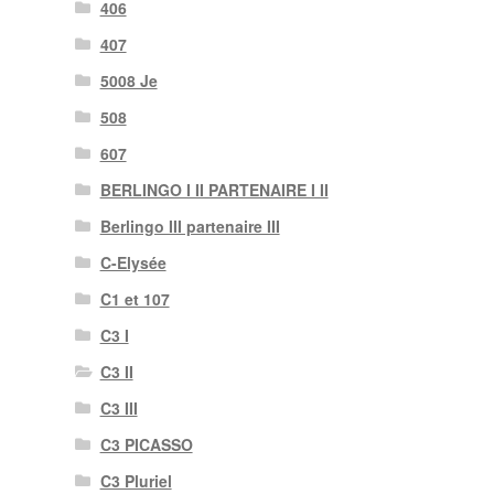
406
407
5008 Je
508
607
BERLINGO I II PARTENAIRE I II
Berlingo III partenaire III
C-Elysée
C1 et 107
C3 I
C3 II
C3 III
C3 PICASSO
C3 Pluriel