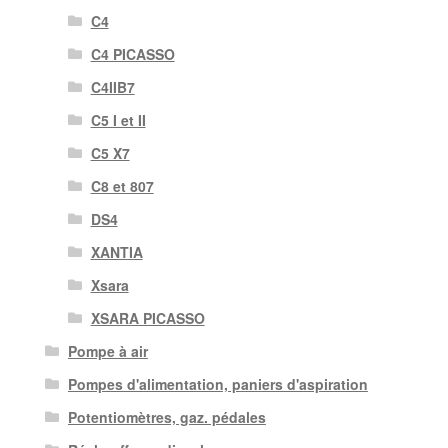
C4
C4 PICASSO
C4IIB7
C5 I et II
C5 X7
C8 et 807
DS4
XANTIA
Xsara
XSARA PICASSO
Pompe à air
Pompes d'alimentation, paniers d'aspiration
Potentiomètres, gaz. pédales