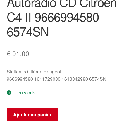
Autoradio CD Citroën
C4 II 9666994580
6574SN
€
91,00
Stellantis Citroën Peugeot
9666994580 1611729080 1613842980 6574SN
1 en stock
quantité
Ajouter au panier
de
Autoradio