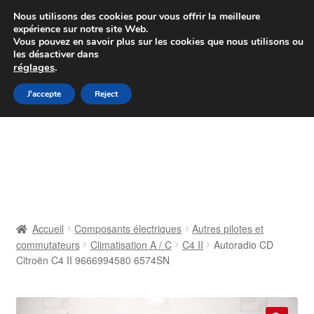
Colissimo livraison à partir de 7 EUR
Nous utilisons des cookies pour vous offrir la meilleure
expérience sur notre site Web.
Du lundi au vendredi de 9 h à 16 h
Vous pouvez en savoir plus sur les cookies que nous utilisons ou
les désactiver dans
07 55 53 95 66
réglages
.
Aller
Aller
J'accepte
Reject
Menu
à
au
la
contenu
Accueil
navigation
À propos de nous
Caisse
Accueil
Composants électriques
Autres pilotes et
commutateurs
Climatisation A / C
C4 II
Autoradio CD
Contact
Citroën C4 II 9666994580 6574SN
Livraison