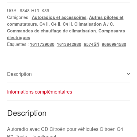
CD
Citroën
UGS :
9348-H13_K39
Catégories :
Autoradios et accessoires
,
Autres pilotes et
C4
commutateurs
,
C4 II
,
C4 II
,
C4 II
,
Climatisation A / C
,
II
Commandes de chauffage de climatisation
,
Composants
9666994580
électriques
6574SN
Étiquettes :
1611729080
,
1613842980
,
6574SN
,
9666994580
Description
Informations complémentaires
Description
Autoradio avec CD Citroën pour véhicules Citroën C4
B7. Testé – fonctionnel.