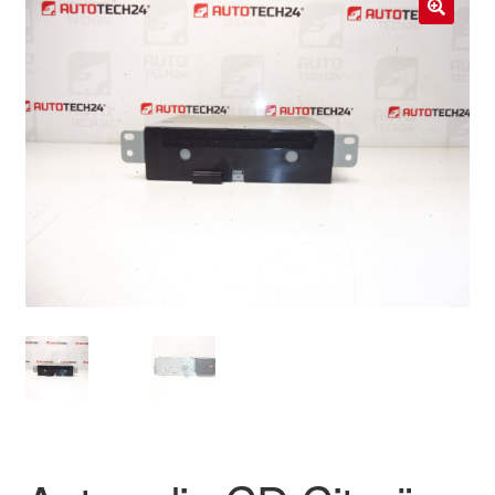
Livraison internationale
🔍
Mon compte
Paiements
Panier
Plainte
Politique de confidentialité
Procédure de Réclamation
Termes et conditions