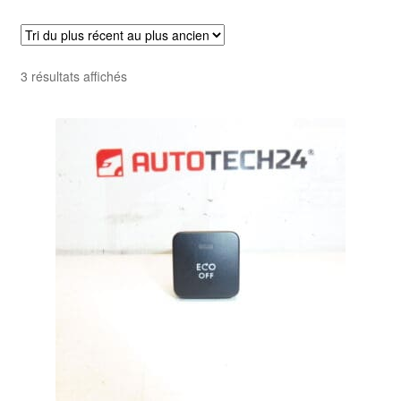
Livraison internationale
Mon compte
Trié
3 résultats affichés
du
Paiements
plus
récent
Panier
au
plus
ancien
Plainte
Politique de confidentialité
Procédure de Réclamation
Termes et conditions