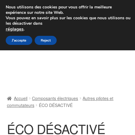
Colissimo livraison à partir de 7 EUR
Nous utilisons des cookies pour vous offrir la meilleure
expérience sur notre site Web.
Du lundi au vendredi de 9 h à 16 h
Vous pouvez en savoir plus sur les cookies que nous utilisons ou
les désactiver dans
07 55 53 95 66
réglages
.
Aller
Aller
J'accepte
Reject
Menu
à
au
la
contenu
Accueil
navigation
À propos de nous
Caisse
Accueil
Composants électriques
Autres pilotes et
commutateurs
ÉCO DÉSACTIVÉ
Contact
Livraison
ÉCO DÉSACTIVÉ