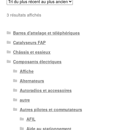
Trié
3 résultats affichés
du
plus
Barres d'attelage et téléphériques
récent
au
Catalyseurs FAP
plus
Châssis et essieux
ancien
Composants électriques
Affiche
Alternateurs
Autoradios et accessoires
autre
Autres pilotes et commutateurs
AFIL
Aide au stationnement