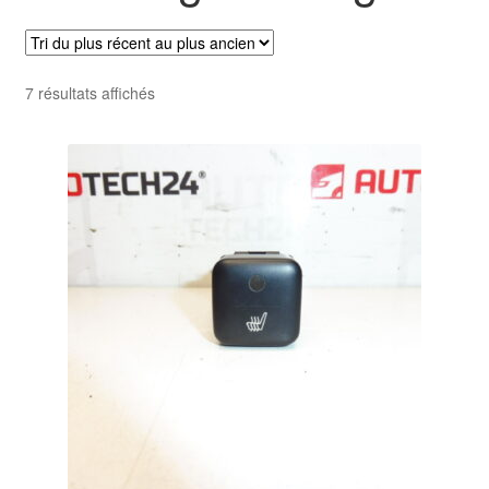
Livraison internationale
Mon compte
Trié
7 résultats affichés
du
Paiements
plus
récent
Panier
au
plus
ancien
Plainte
Politique de confidentialité
Procédure de Réclamation
Termes et conditions