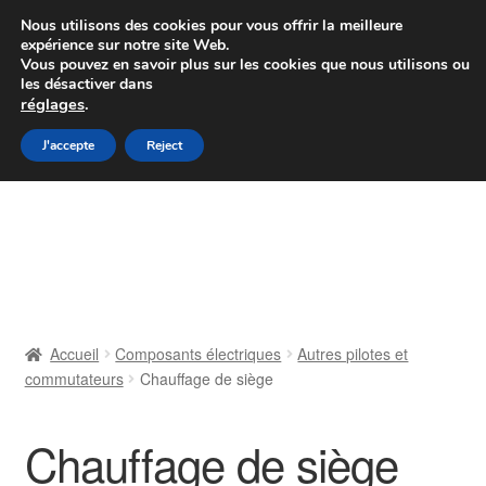
Colissimo livraison à partir de 7 EUR
Nous utilisons des cookies pour vous offrir la meilleure
expérience sur notre site Web.
Du lundi au vendredi de 9 h à 16 h
Vous pouvez en savoir plus sur les cookies que nous utilisons ou
les désactiver dans
07 55 53 95 66
réglages
.
Aller
Aller
J'accepte
Reject
Menu
à
au
la
contenu
Accueil
navigation
À propos de nous
Caisse
Accueil
Composants électriques
Autres pilotes et
commutateurs
Chauffage de siège
Contact
Livraison
Chauffage de siège