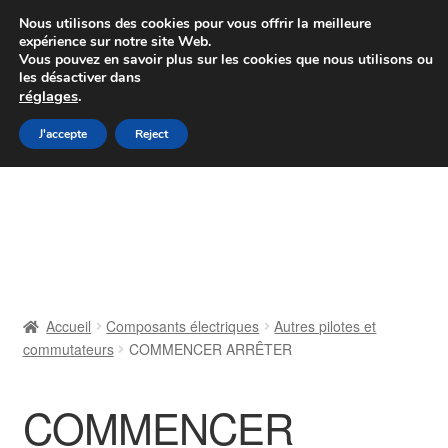
Colissimo livraison à partir de 7 EUR
Nous utilisons des cookies pour vous offrir la meilleure
expérience sur notre site Web.
Du lundi au vendredi de 9 h à 16 h
Vous pouvez en savoir plus sur les cookies que nous utilisons ou
les désactiver dans
07 55 53 95 66
réglages
.
Aller
Aller
J'accepte
Reject
Menu
à
au
la
contenu
Accueil
navigation
À propos de nous
Caisse
Accueil
Composants électriques
Autres pilotes et
commutateurs
COMMENCER ARRÊTER
Contact
Livraison
COMMENCER