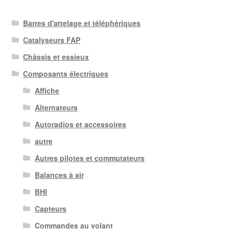
du
plus
Barres d'attelage et téléphériques
récent
au
Catalyseurs FAP
plus
Châssis et essieux
ancien
Composants électriques
Affiche
Alternateurs
Autoradios et accessoires
autre
Autres pilotes et commutateurs
Balances à air
BHI
Capteurs
Commandes au volant