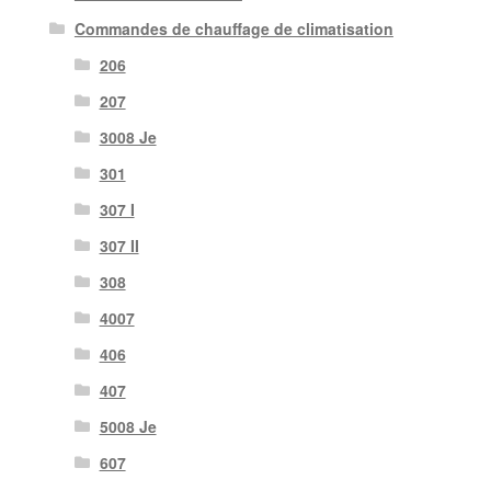
Commandes de chauffage de climatisation
206
207
3008 Je
301
307 I
307 II
308
4007
406
407
5008 Je
607