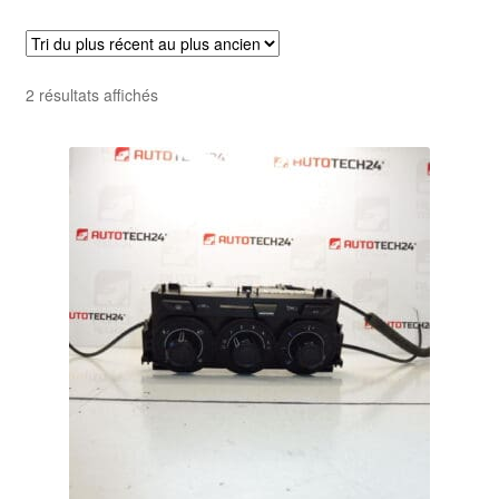
Livraison internationale
Mon compte
Trié
2 résultats affichés
du
Paiements
plus
récent
Panier
au
plus
ancien
Plainte
Politique de confidentialité
Procédure de Réclamation
Termes et conditions