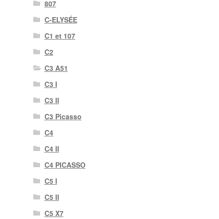
807
C-ELYSÉE
C1 et 107
C2
C3 A51
C3 I
C3 II
C3 Picasso
C4
C4 II
C4 PICASSO
C5 I
C5 II
C5 X7