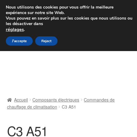
Colissimo livraison à partir de 7 EUR
Nous utilisons des cookies pour vous offrir la meilleure
expérience sur notre site Web.
Du lundi au vendredi de 9 h à 16 h
Vous pouvez en savoir plus sur les cookies que nous utilisons ou
les désactiver dans
07 55 53 95 66
réglages
.
Aller
Aller
J'accepte
Reject
Menu
à
au
la
contenu
Accueil
navigation
À propos de nous
Caisse
Accueil
Composants électriques
Commandes de
chauffage de climatisation
C3 A51
Contact
Livraison
C3 A51