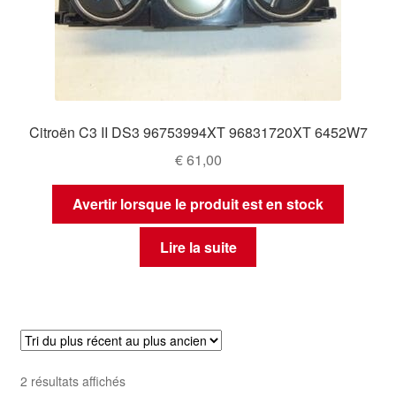
Citroën C3 II DS3 96753994XT 96831720XT 6452W7
€
61,00
Avertir lorsque le produit est en stock
Lire la suite
Trié
2 résultats affichés