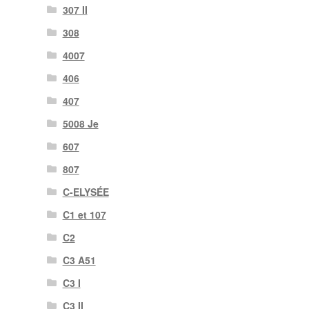
307 II
308
4007
406
407
5008 Je
607
807
C-ELYSÉE
C1 et 107
C2
C3 A51
C3 I
C3 II