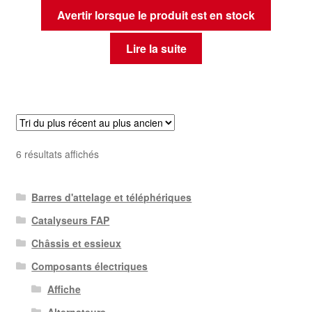
Avertir lorsque le produit est en stock
Lire la suite
Trié
6 résultats affichés
du
plus
Barres d'attelage et téléphériques
récent
au
Catalyseurs FAP
plus
Châssis et essieux
ancien
Composants électriques
Affiche