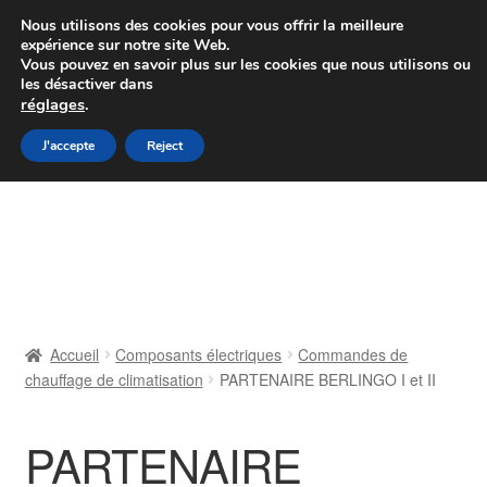
Colissimo livraison à partir de 7 EUR
Nous utilisons des cookies pour vous offrir la meilleure
expérience sur notre site Web.
Du lundi au vendredi de 9 h à 16 h
Vous pouvez en savoir plus sur les cookies que nous utilisons ou
les désactiver dans
07 55 53 95 66
réglages
.
Aller
Aller
J'accepte
Reject
Menu
à
au
la
contenu
Accueil
navigation
À propos de nous
Caisse
Accueil
Composants électriques
Commandes de
chauffage de climatisation
PARTENAIRE BERLINGO I et II
Contact
Livraison
PARTENAIRE