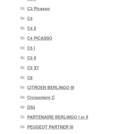
C3 Picasso
C4
C4 II
C4 PICASSO
C5 I
C5 II
C5 X7
C8
CITROEN BERLINGO III
Croisement C
DS3
PARTENAIRE BERLINGO I et II
PEUGEOT PARTNER III