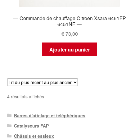
— Commande de chauffage Citroën Xsara 6451FP
6451NF —
€
73,00
Ajouter au panier
Trié
4 résultats affichés
du
plus
Barres d'attelage et téléphériques
récent
au
Catalyseurs FAP
plus
Châssis et essieux
ancien