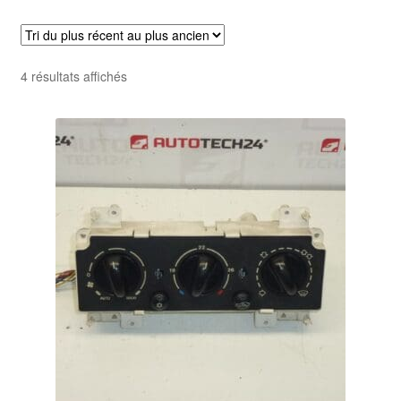
Livraison internationale
Mon compte
Trié
4 résultats affichés
du
Paiements
plus
récent
Panier
au
plus
ancien
Plainte
Politique de confidentialité
Procédure de Réclamation
Termes et conditions