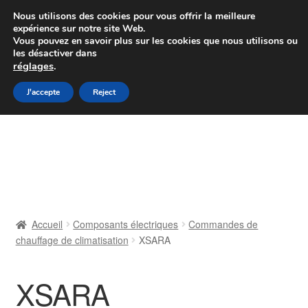
Colissimo livraison à partir de 7 EUR
Nous utilisons des cookies pour vous offrir la meilleure
expérience sur notre site Web.
Du lundi au vendredi de 9 h à 16 h
Vous pouvez en savoir plus sur les cookies que nous utilisons ou
les désactiver dans
07 55 53 95 66
réglages
.
Aller
Aller
J'accepte
Reject
Menu
à
au
la
contenu
Accueil
navigation
À propos de nous
Caisse
Accueil
Composants électriques
Commandes de
chauffage de climatisation
XSARA
Contact
Livraison
XSARA