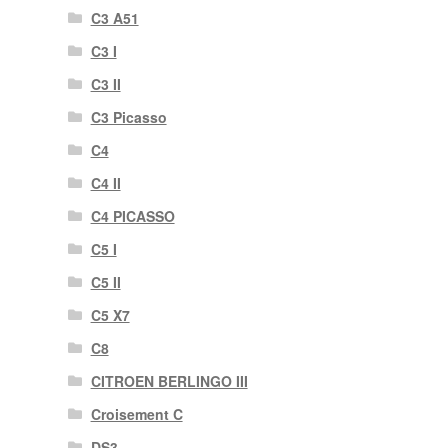
C3 A51
C3 I
C3 II
C3 Picasso
C4
C4 II
C4 PICASSO
C5 I
C5 II
C5 X7
C8
CITROEN BERLINGO III
Croisement C
DS3