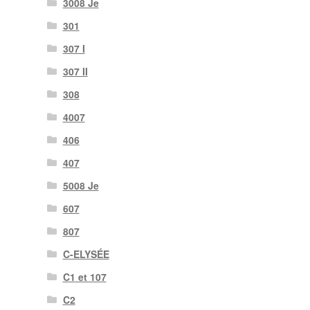
3008 Je
301
307 I
307 II
308
4007
406
407
5008 Je
607
807
C-ELYSÉE
C1 et 107
C2