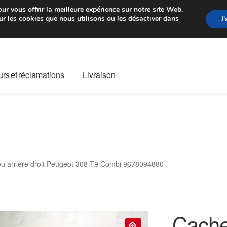
rtir de 7 EUR
Du lundi au vendre
ur vous offrir la meilleure expérience sur notre site Web.
r les cookies que nous utilisons ou les désactiver dans
J
rs et réclamations
Livraison
ivraison
Livraison internationale
Mon compte
Paiements
Panier
re de Réclamation
Termes et conditions
eu arrière droit Peugeot 308 T9 Combi 9678094880
Cache 