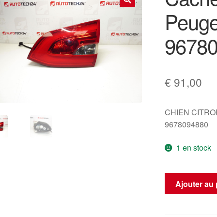
Peuge
🔍
9678
€
91,00
CHIEN CITR
9678094880
1 en stock
quantité
Ajouter au 
de
Cache
feu