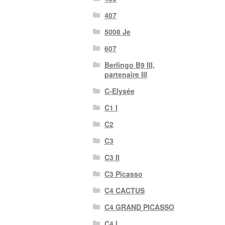
407
5008 Je
607
Berlingo B9 III,
partenaire III
C-Elysée
C1 I
C2
C3
C3 II
C3 Picasso
C4 CACTUS
C4 GRAND PICASSO
C4 I