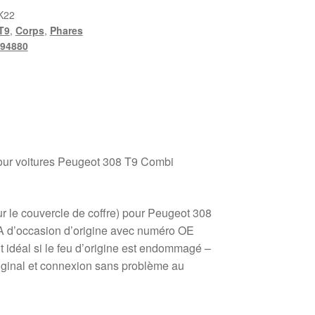
K22
T9
,
Corps
,
Phares
94880
pour voitures Peugeot 308 T9 Combi
sur le couvercle de coffre) pour Peugeot 308
A d’occasion d’origine avec numéro OE
déal si le feu d’origine est endommagé –
riginal et connexion sans problème au