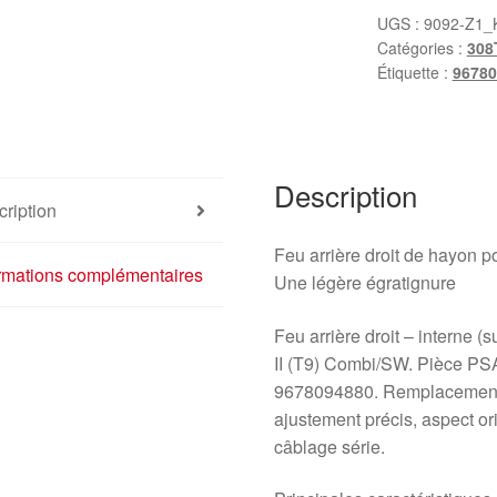
arrière
UGS :
9092-Z1_
Catégories :
308
droit
Étiquette :
96780
Peugeot
308
T9
Combi
Description
9678094880
ription
Feu arrière droit de hayon 
ormations complémentaires
Une légère égratignure
Feu arrière droit – interne (
II (T9) Combi/SW. Pièce PS
9678094880. Remplacement i
ajustement précis, aspect o
câblage série.