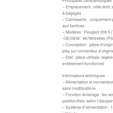
Principales caractéristiques
– Emplacement : côté droit, é
à bagages
– Carrosserie : uniquement 
aux berlines
– Modèles : Peugeot 308 II 
-OE/OEM : 9678094880 (PS
– Conception : pièce d’origi
play sur connecteur d’origin
– Etat : pièce utilisée, légèr
entièrement fonctionnel
Informations techniques
– Alimentation et connecteu
sans modifications
– Fonction éclairage : feu ar
position/frein selon l’équipe
– Système d’alimentation : 