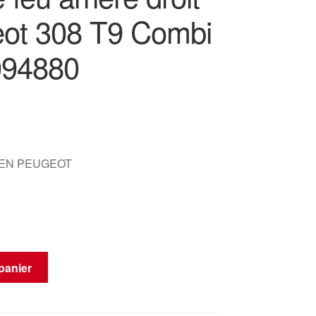
ot 308 T9 Combi
094880
OEN PEUGEOT
panier