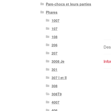
Pare-chocs et leurs parties
Phares
1007
107
108
206
Desc
207
Inf
3008 Je
301
307 I et II
308
308T9
4007
406