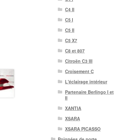
C4 II
C5 I
C5 II
C5 X7
C8 et 807
Citroën C3 III
Croisement C
L'éclairage intérieur
Partenaire Berlingo I et
II
XANTIA
XSARA
XSARA PICASSO
Poignées de porte