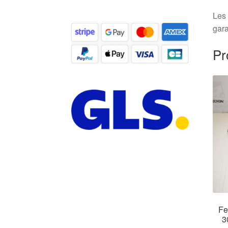
Les 
gara
Pr
Fe
3