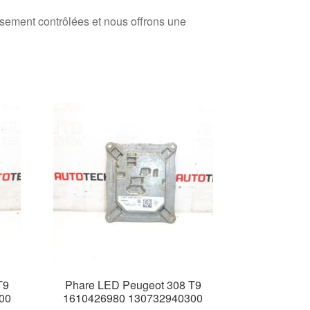
usement contrôlées et nous offrons une
T9
Phare LED Peugeot 308 T9
00
1610426980 130732940300