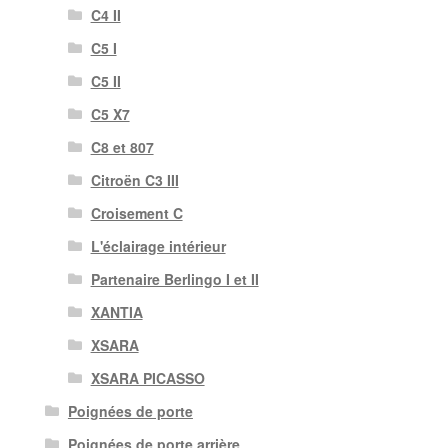
C4 II
C5 I
C5 II
C5 X7
C8 et 807
Citroën C3 III
Croisement C
L'éclairage intérieur
Partenaire Berlingo I et II
XANTIA
XSARA
XSARA PICASSO
Poignées de porte
Poignées de porte arrière