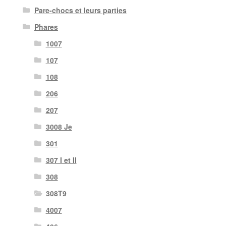
Pare-chocs et leurs parties
Phares
1007
107
108
206
207
3008 Je
301
307 I et II
308
308T9
4007