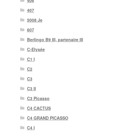
406
407
5008 Je
607
Berlingo B9 III, partenaire III
C-Elysée
C1 I
C2
C3
C3 II
C3 Picasso
C4 CACTUS
C4 GRAND PICASSO
C4 I