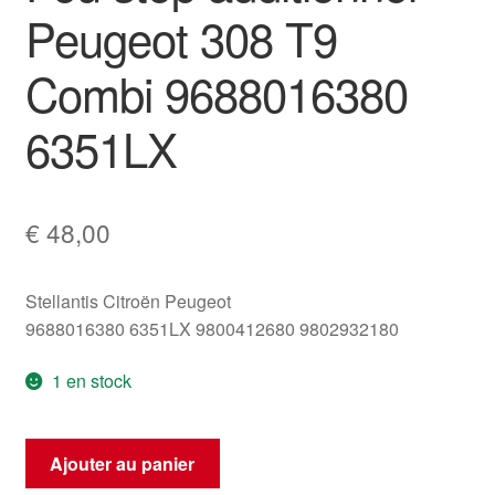
Peugeot 308 T9
Combi 9688016380
6351LX
€
48,00
Stellantis Citroën Peugeot
9688016380 6351LX 9800412680 9802932180
1 en stock
quantité
Ajouter au panier
de