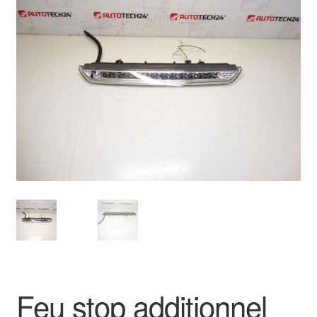
🔍
Livraison internationale
Mon compte
Paiements
Panier
Plainte
Politique de confidentialité
Procédure de Réclamation
Termes et conditions
Feu stop additionnel