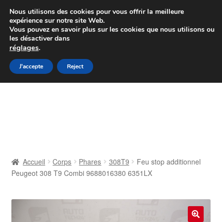
Colissimo livraison à partir de 7 EUR
Nous utilisons des cookies pour vous offrir la meilleure
expérience sur notre site Web.
Du lundi au vendredi de 9 h à 16 h
Vous pouvez en savoir plus sur les cookies que nous utilisons ou
les désactiver dans
07 55 53 95 66
réglages
.
Aller
Aller
J'accepte
Reject
Menu
à
au
la
contenu
Accueil
navigation
À propos de nous
Caisse
Accueil
Corps
Phares
308T9
Feu stop additionnel
Peugeot 308 T9 Combi 9688016380 6351LX
Contact
Livraison