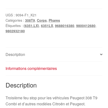
Feu
stop
additionnel
UGS :
9094-F1_K21
Catégories :
308T9
,
Corps
,
Phares
Peugeot
Étiquettes :
(6351.LX)
,
6351LX
,
9688016380
,
9800412680
,
308
9802932180
T9
Combi
9688016380
6351LX
Description
Informations complémentaires
Description
Troisième feu stop pour les véhicules Peugeot 308 T9
Combi et d’autres modèles Citroën et Peugeot.