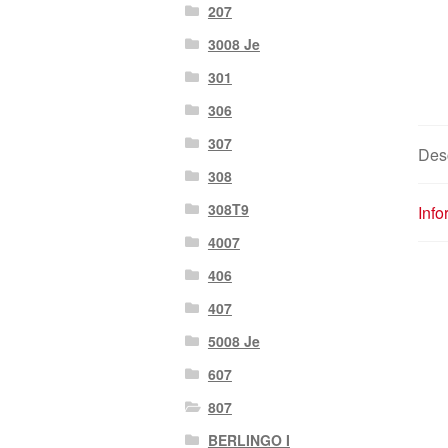
207
3008 Je
301
306
307
Desc
308
308T9
Inf
4007
406
407
5008 Je
607
807
BERLINGO I