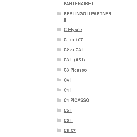
PARTENAIRE I
BERLINGO II PARTNER
II
C-Elysée
C1 et 107
C2 et C3 I
C3 II (A51)
C3 Picasso
C4 I
C4 II
C4 PICASSO
C5 I
C5 II
C5 X7