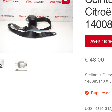
Citro
🔍
1400
Avertir lor
€
48,00
Stellantis Citr
14008311XX 
Rupture de 
UGS :
9340-G12