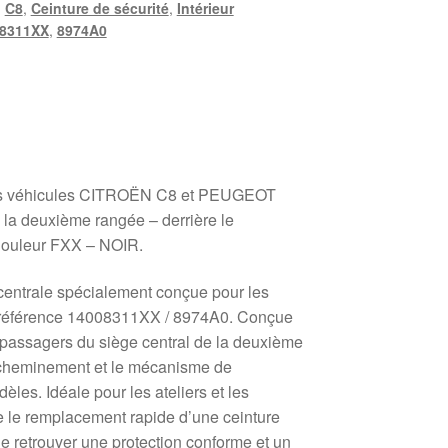
,
C8
,
Ceinture de sécurité
,
Intérieur
8311XX
,
8974A0
 les véhicules CITROËN C8 et PEUGEOT
e la deuxième rangée – derrière le
 Couleur FXX – NOIR.
 centrale spécialement conçue pour les
 référence 14008311XX / 8974A0. Conçue
s passagers du siège central de la deuxième
n cheminement et le mécanisme de
èles. Idéale pour les ateliers et les
ite le remplacement rapide d’une ceinture
 retrouver une protection conforme et un