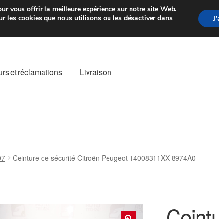
rtir de 7 EUR
Du lundi au vendre
ur vous offrir la meilleure expérience sur notre site Web.
r les cookies que nous utilisons ou les désactiver dans
J
rs et réclamations
Livraison
ivraison
Livraison internationale
Mon compte
Paiements
Panier
re de Réclamation
Termes et conditions
07
Ceinture de sécurité Citroën Peugeot 14008311XX 8974A0
Ceintu