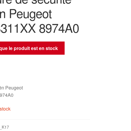
ën Peugeot
8311XX 8974A0
sque le produit est en stock
oën Peugeot
8974A0
stock
_K17