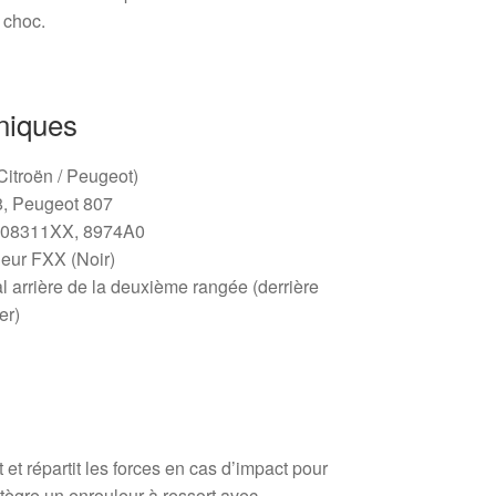
 choc.
niques
(Citroën / Peugeot)
8, Peugeot 807
4008311XX, 8974A0
eur FXX (Noir)
al arrière de la deuxième rangée (derrière
er)
t et répartit les forces en cas d’impact pour
ntègre un enrouleur à ressort avec