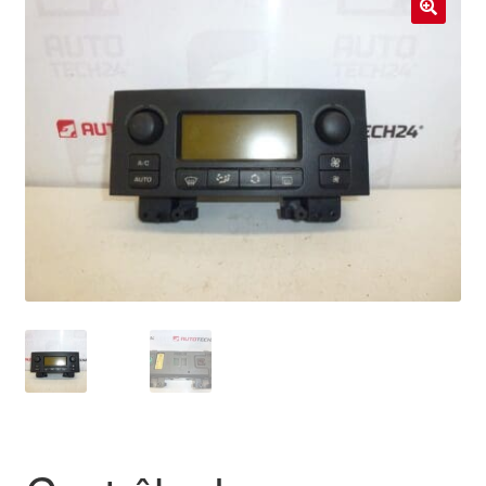
Livraison internationale
🔍
Mon compte
Paiements
Panier
Plainte
Politique de confidentialité
Procédure de Réclamation
Termes et conditions