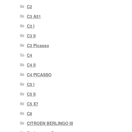
C2
C3 A51
C3 I
C3 II
C3 Picasso
C4
C4 II
C4 PICASSO
C5 I
C5 II
C5 X7
C8
CITROEN BERLINGO III