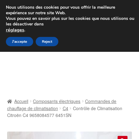
Colissimo livraison à partir de 7 EUR
Nous utilisons des cookies pour vous offrir la meilleure
expérience sur notre site Web.
Du lundi au vendredi de 9 h à 16 h
Vous pouvez en savoir plus sur les cookies que nous utilisons ou
les désactiver dans
07 55 53 95 66
réglages
.
Aller
Aller
J'accepte
Reject
Menu
à
au
la
contenu
Accueil
navigation
À propos de nous
Caisse
Accueil
Composants électriques
Commandes de
chauffage de climatisation
C4
Contrôle de Climatisation
Contact
Citroën C4 9658084577 6451SN
Livraison