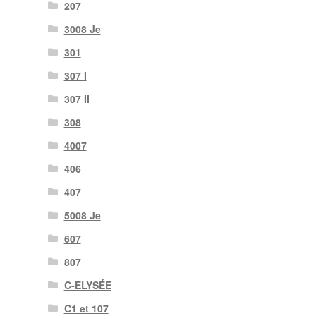
207
3008 Je
301
307 I
307 II
308
4007
406
407
5008 Je
607
807
C-ELYSÉE
C1 et 107