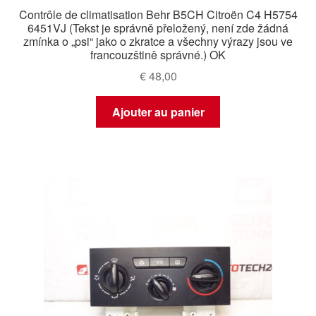
Contrôle de climatisation Behr B5CH Citroën C4 H5754
6451VJ (Tekst je správně přeložený, není zde žádná
zmínka o „psi“ jako o zkratce a všechny výrazy jsou ve
francouzštině správné.) OK
€
48,00
Ajouter au panier