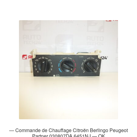
— Commande de Chauffage Citroën Berlingo Peugeot
Partner 030807DA 6451NJ — OK