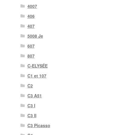
4007
406
407
5008 Je
607
807
C-ELYSÉE
C1 et 107
C2
C3 A51
C3 I
C3 II
C3 Picasso