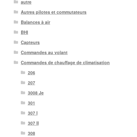
autre
Autres pilotes et commutateurs
Balances à air
BHI
Capteurs
Commandes au volant
Commandes de chauffage de climatisation
206
207
3008 Je
301
307 I
307 II
308