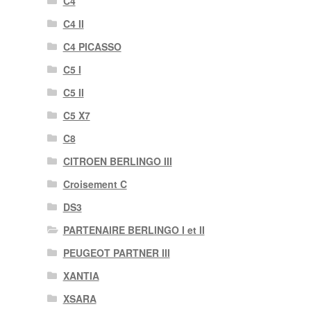
C4
C4 II
C4 PICASSO
C5 I
C5 II
C5 X7
C8
CITROEN BERLINGO III
Croisement C
DS3
PARTENAIRE BERLINGO I et II
PEUGEOT PARTNER III
XANTIA
XSARA