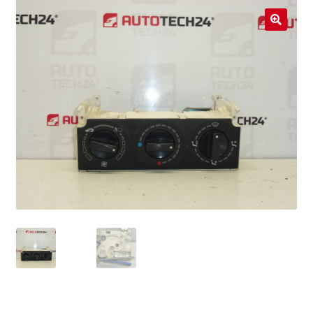
Livraison internationale
🔍
Mon compte
Paiements
Panier
Plainte
Politique de confidentialité
Procédure de Réclamation
Termes et conditions