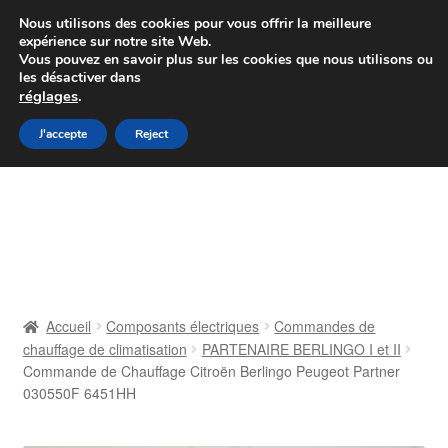
Colissimo livraison à partir de 7 EUR
Nous utilisons des cookies pour vous offrir la meilleure
expérience sur notre site Web.
Du lundi au vendredi de 9 h à 16 h
Vous pouvez en savoir plus sur les cookies que nous utilisons ou
les désactiver dans
07 55 53 95 66
réglages
.
Aller
Aller
J'accepte
Reject
Menu
à
au
la
contenu
Accueil
navigation
À propos de nous
Caisse
Accueil
Composants électriques
Commandes de
chauffage de climatisation
PARTENAIRE BERLINGO I et II
Contact
Commande de Chauffage Citroën Berlingo Peugeot Partner
030550F 6451HH
Livraison