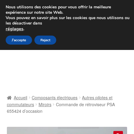
Colissimo livraison à partir de 7 EUR
Nous utilisons des cookies pour vous offrir la meilleure
expérience sur notre site Web.
Du lundi au vendredi de 9 h à 16 h
Vous pouvez en savoir plus sur les cookies que nous utilisons ou
les désactiver dans
07 55 53 95 66
réglages
.
Aller
Aller
J'accepte
Reject
Menu
à
au
la
contenu
Accueil
navigation
À propos de nous
Caisse
Accueil
Composants électriques
Autres pilotes et
commutateurs
Miroirs
Commande de rétroviseur PSA
Contact
655424 d’occasion
Livraison