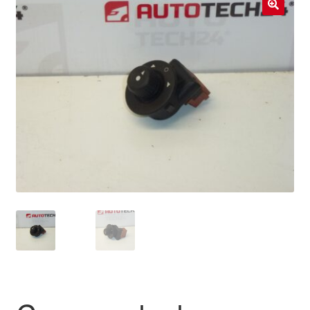
Livraison internationale
🔍
Mon compte
Paiements
Panier
Plainte
Politique de confidentialité
Procédure de Réclamation
Termes et conditions