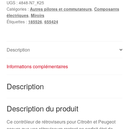
rétroviseur
UGS :
4848-N7_K25
Catégories :
Autres pilotes et commutateurs
,
Composants
PSA
électriques
,
Miroirs
655424
Étiquettes :
185526
,
655424
d'occasion
Description
Informations complémentaires
Description
Description du produit
Ce contrôleur de rétroviseurs pour Citroën et Peugeot
assure que vos rétroviseurs restent en parfait état de