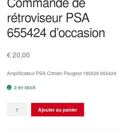
Commande de
rétroviseur PSA
655424 d’occasion
€
20,00
Amplificateur PSA Citroën Peugeot 185526 655424
2 en stock
quantité
Ajouter au panier
de
Commande
de