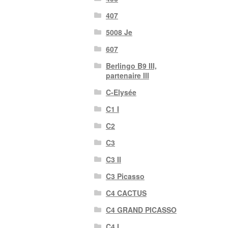
407
5008 Je
607
Berlingo B9 III,
partenaire III
C-Elysée
C1 I
C2
C3
C3 II
C3 Picasso
C4 CACTUS
C4 GRAND PICASSO
C4 I