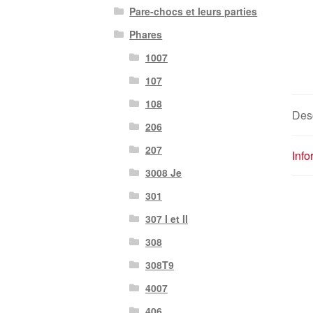
Pare-chocs et leurs parties
Phares
1007
107
108
Desc
206
207
Inf
3008 Je
301
307 I et II
308
308T9
4007
406