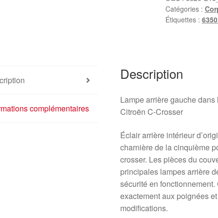
Catégories :
Cor
arrière
Étiquettes :
6350
gauche
Citroën
C-
Crosser
Description
6350EK
ription
Lampe arrière gauche dans l
ormations complémentaires
Citroën C-Crosser
Éclair arrière intérieur d’or
charnière de la cinquième po
crosser. Les pièces du couve
principales lampes arrière de
sécurité en fonctionnement. 
exactement aux poignées et 
modifications.