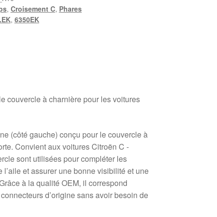
ps
,
Croisement C
,
Phares
.EK
,
6350EK
e couvercle à charnière pour les voitures
igine (côté gauche) conçu pour le couvercle à
rte. Convient aux voitures Citroën C -
rcle sont utilisées pour compléter les
 l’aile et assurer une bonne visibilité et une
Grâce à la qualité OEM, il correspond
connecteurs d’origine sans avoir besoin de