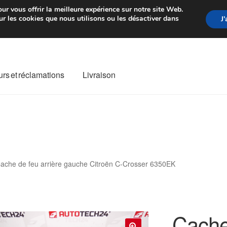
rtir de 7 EUR
Du lundi au vendre
ur vous offrir la meilleure expérience sur notre site Web.
r les cookies que nous utilisons ou les désactiver dans
J
rs et réclamations
Livraison
ivraison
Livraison internationale
Mon compte
Paiements
Panier
re de Réclamation
Termes et conditions
ache de feu arrière gauche Citroën C-Crosser 6350EK
Cache 