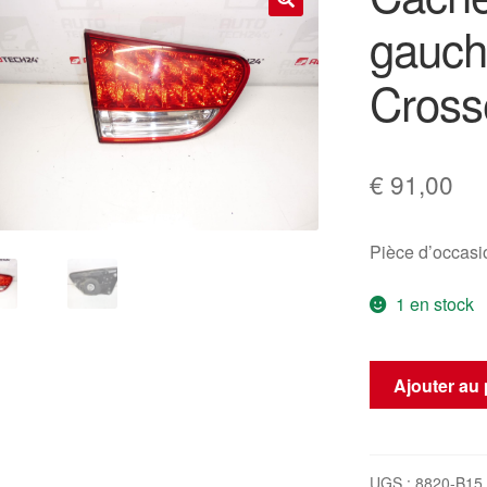
gauch
🔍
Cross
€
91,00
Pièce d’occas
1 en stock
quantité
Ajouter au 
de
Cache
de
feu
UGS :
8820-B15