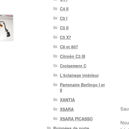
C4 II
C5 I
C5 II
C5 X7
C8 et 807
Citroën C3 III
Croisement C
L'éclairage intérieur
Partenaire Berlingo I et
II
XANTIA
Sauf
XSARA
XSARA PICASSO
Nous
Poignées de porte