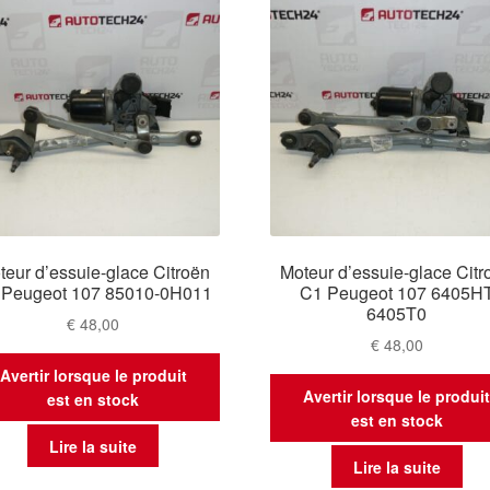
teur d’essuie-glace Citroën
Moteur d’essuie-glace Citr
 Peugeot 107 85010-0H011
C1 Peugeot 107 6405H
6405T0
€
48,00
€
48,00
Avertir lorsque le produit
Avertir lorsque le produi
est en stock
est en stock
Lire la suite
Lire la suite