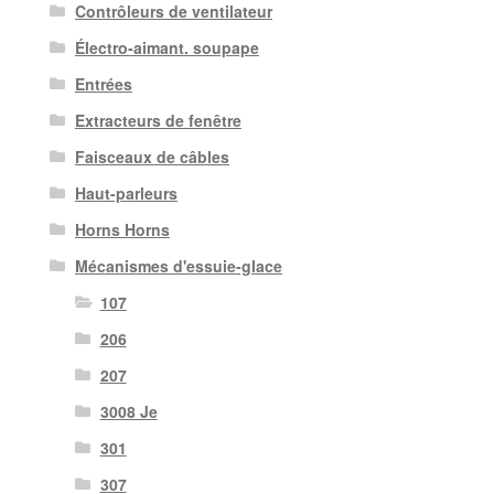
Contrôleurs de ventilateur
Électro-aimant. soupape
Entrées
Extracteurs de fenêtre
Faisceaux de câbles
Haut-parleurs
Horns Horns
Mécanismes d'essuie-glace
107
206
207
3008 Je
301
307