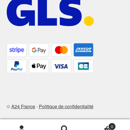
©
A24 France
-
Politique de confidentialité
0
Recherche
Recherche