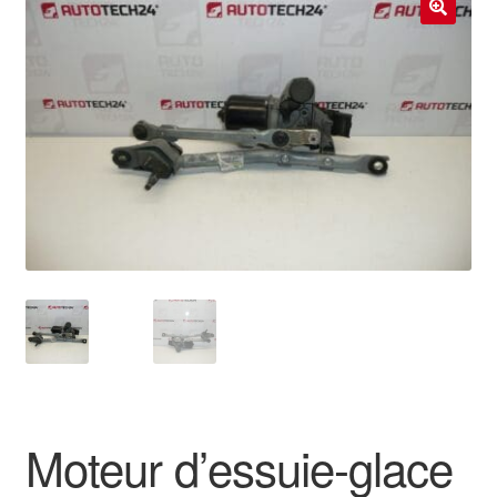
Livraison internationale
🔍
Mon compte
Paiements
Panier
Plainte
Politique de confidentialité
Procédure de Réclamation
Termes et conditions
Moteur d’essuie-glace