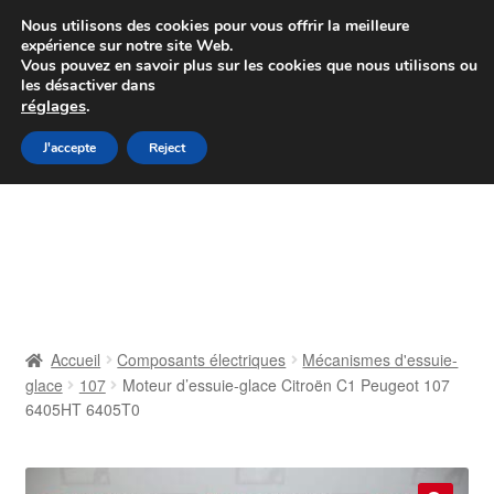
Colissimo livraison à partir de 7 EUR
Nous utilisons des cookies pour vous offrir la meilleure
expérience sur notre site Web.
Du lundi au vendredi de 9 h à 16 h
Vous pouvez en savoir plus sur les cookies que nous utilisons ou
les désactiver dans
07 55 53 95 66
réglages
.
Aller
Aller
J'accepte
Reject
Menu
à
au
la
contenu
Accueil
navigation
À propos de nous
Caisse
Accueil
Composants électriques
Mécanismes d'essuie-
glace
107
Moteur d’essuie-glace Citroën C1 Peugeot 107
Contact
6405HT 6405T0
Livraison