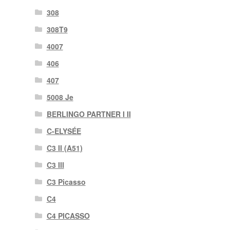
308
308T9
4007
406
407
5008 Je
BERLINGO PARTNER I II
C-ELYSÉE
C3 II (A51)
C3 III
C3 Picasso
C4
C4 PICASSO