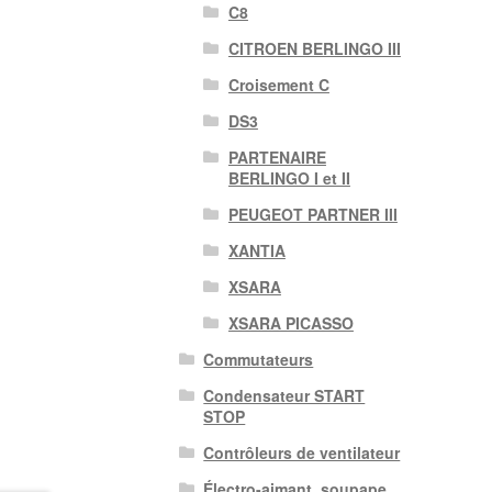
C8
CITROEN BERLINGO III
Croisement C
DS3
PARTENAIRE
BERLINGO I et II
PEUGEOT PARTNER III
XANTIA
XSARA
XSARA PICASSO
Commutateurs
Condensateur START
STOP
Contrôleurs de ventilateur
Électro-aimant. soupape