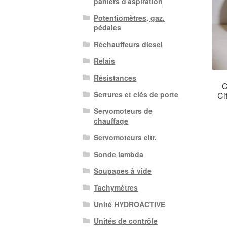
paniers d'aspiration
Potentiomètres, gaz.
pédales
Réchauffeurs diesel
Relais
Résistances
C
Serrures et clés de porte
Ci
Servomoteurs de
chauffage
Servomoteurs eltr.
Sonde lambda
Soupapes à vide
Tachymètres
Unité HYDROACTIVE
Unités de contrôle