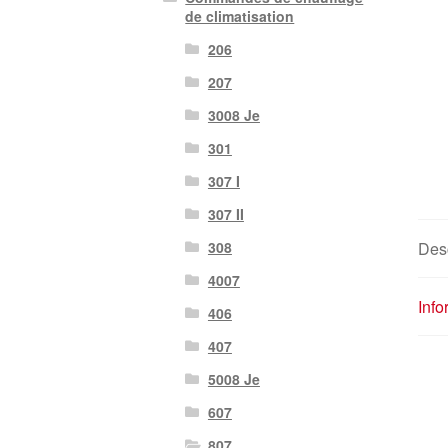
de climatisation
206
207
3008 Je
301
307 I
307 II
Desc
308
4007
Inf
406
407
5008 Je
607
807