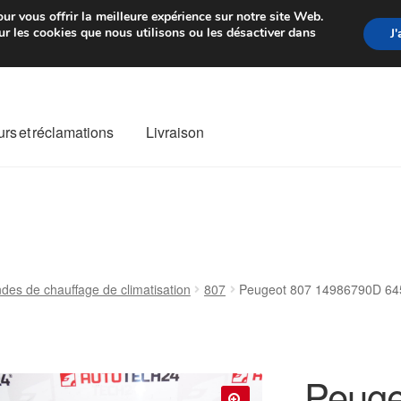
rtir de 7 EUR
Du lundi au vendre
ur vous offrir la meilleure expérience sur notre site Web.
r les cookies que nous utilisons ou les désactiver dans
J
rs et réclamations
Livraison
ivraison
Livraison internationale
Mon compte
Paiements
Panier
re de Réclamation
Termes et conditions
s de chauffage de climatisation
807
Peugeot 807 14986790D 64
Peuge