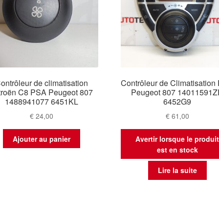
ontrôleur de climatisation
Contrôleur de Climatisatio
troën C8 PSA Peugeot 807
Peugeot 807 14011591
1488941077 6451KL
6452G9
€
24,00
€
61,00
Ajouter au panier
Avertir lorsque le produi
est en stock
Lire la suite