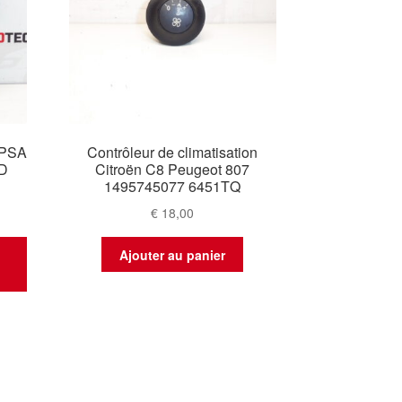
n PSA
Contrôleur de climatisation
ZD
Citroën C8 Peugeot 807
1495745077 6451TQ
€
18,00
t
Ajouter au panier