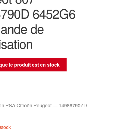
6790D 6452G6
ande de
isation
sque le produit est en stock
ion PSA Citroën Peugeot — 14986790ZD
stock