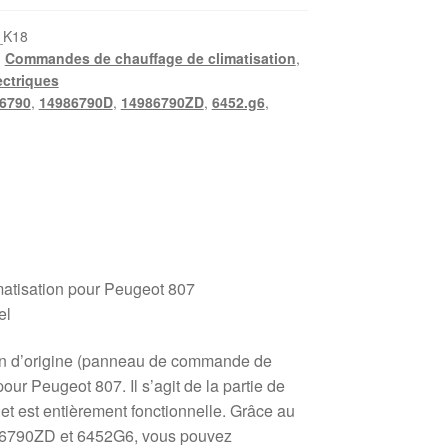
_K18
,
Commandes de chauffage de climatisation
,
ctriques
6790
,
14986790D
,
14986790ZD
,
6452.g6
,
imatisation pour Peugeot 807
el
ion d’origine (panneau de commande de
pour Peugeot 807. Il s’agit de la partie de
e et est entièrement fonctionnelle. Grâce au
6790ZD et 6452G6, vous pouvez