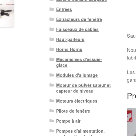
Entrées
Extracteurs de fenêtre
Faisceaux de câbles
Sauf
Haut-parleurs
Horns Horns
Nous
fabr
Mécanismes d'essuie-
glace
Les 
Modules d'allumage
gara
Moteur de pulvérisateur et
capteur de niveau
Pr
Moteurs électriques
Pilote de fenêtre
Pompe à air
Pompes d'alimentation,