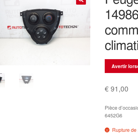
1498
🔍
comm
climat
Avertir lor
€
91,00
Pièce d’occas
6452G6
Rupture de 