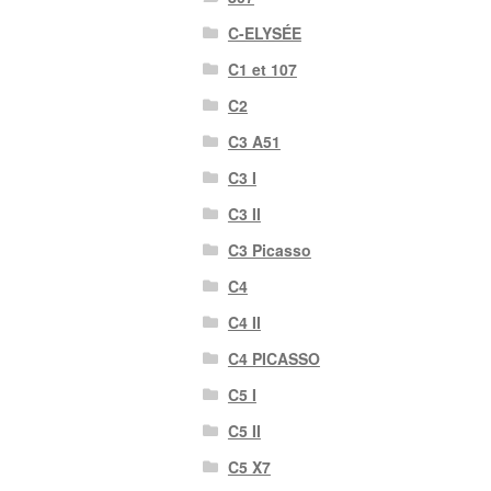
C-ELYSÉE
C1 et 107
C2
C3 A51
C3 I
C3 II
C3 Picasso
C4
C4 II
C4 PICASSO
C5 I
C5 II
C5 X7