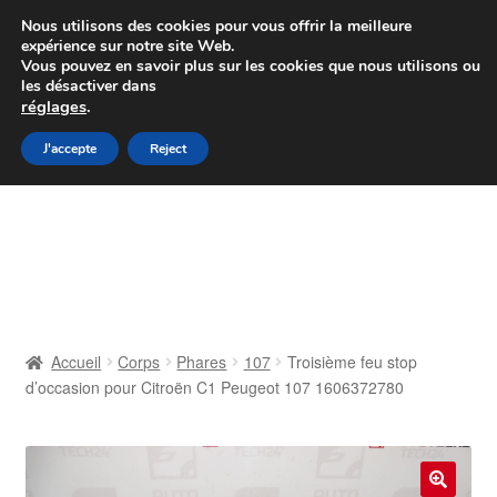
Colissimo livraison à partir de 7 EUR
Nous utilisons des cookies pour vous offrir la meilleure
expérience sur notre site Web.
Du lundi au vendredi de 9 h à 16 h
Vous pouvez en savoir plus sur les cookies que nous utilisons ou
les désactiver dans
07 55 53 95 66
réglages
.
Aller
Aller
J'accepte
Reject
Menu
à
au
la
contenu
Accueil
navigation
À propos de nous
Caisse
Accueil
Corps
Phares
107
Troisième feu stop
d’occasion pour Citroën C1 Peugeot 107 1606372780
Contact
Livraison