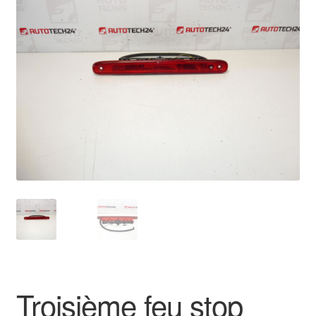
🔍
Livraison internationale
Mon compte
Paiements
Panier
Plainte
Politique de confidentialité
Procédure de Réclamation
Termes et conditions
Troisième feu stop