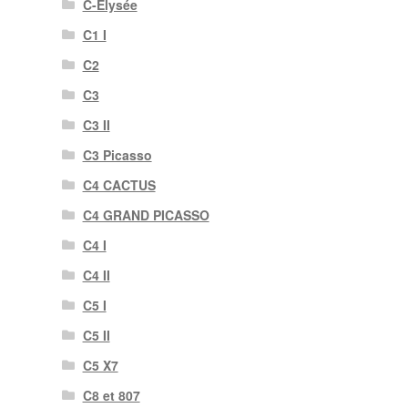
C-Elysée
C1 I
C2
C3
C3 II
C3 Picasso
C4 CACTUS
C4 GRAND PICASSO
C4 I
C4 II
C5 I
C5 II
C5 X7
C8 et 807