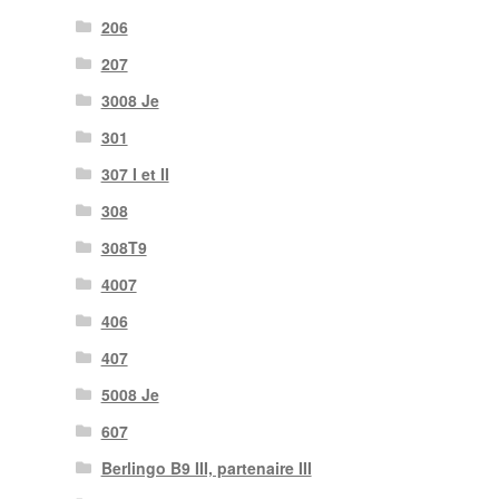
206
207
3008 Je
301
307 I et II
308
308T9
4007
406
407
5008 Je
607
Berlingo B9 III, partenaire III