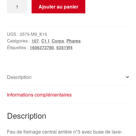
quantité
Ajouter au panier
de
Troisième
feu
stop
UGS :
2579-M9_K16
Catégories :
107
,
C1 I
,
Corps
,
Phares
d'occasion
Étiquettes :
1606372780
,
6351W4
pour
Citroën
C1
Peugeot
Description
107
1606372780
Informations complémentaires
Description
Feu de freinage central arrière n°3 avec buse de lave-