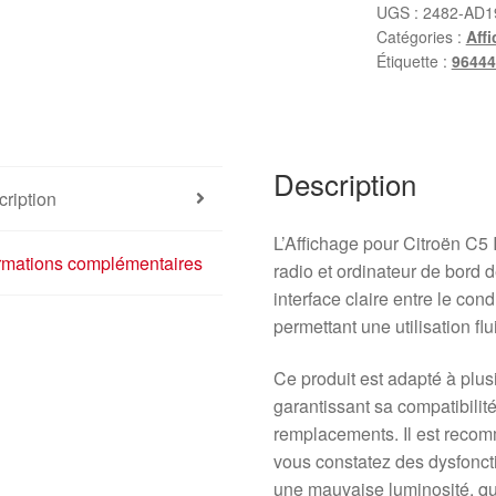
UGS :
2482-AD1
Catégories :
Aff
Étiquette :
96444
Description
ription
L’Affichage pour Citroën C5 
ormations complémentaires
radio et ordinateur de bord
interface claire entre le cond
permettant une utilisation flui
Ce produit est adapté à plu
garantissant sa compatibilit
remplacements. Il est recom
vous constatez des dysfonc
une mauvaise luminosité, qu