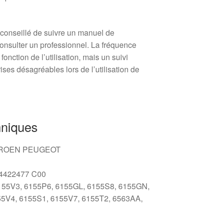
 conseillé de suivre un manuel de
onsulter un professionnel. La fréquence
nction de l’utilisation, mais un suivi
rises désagréables lors de l’utilisation de
hniques
TROEN PEUGEOT
4422477 C00
55V3, 6155P6, 6155GL, 6155S8, 6155GN,
55V4, 6155S1, 6155V7, 6155T2, 6563AA,