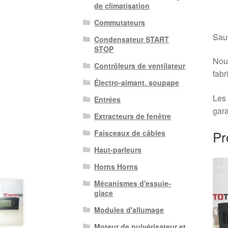
de climatisation
Commutateurs
Sauf
Condensateur START
STOP
Nous
Contrôleurs de ventilateur
fabr
Électro-aimant. soupape
Les 
Entrées
gara
Extracteurs de fenêtre
Pr
Faisceaux de câbles
Haut-parleurs
Horns Horns
Mécanismes d'essuie-
glace
Modules d'allumage
Moteur de pulvérisateur et