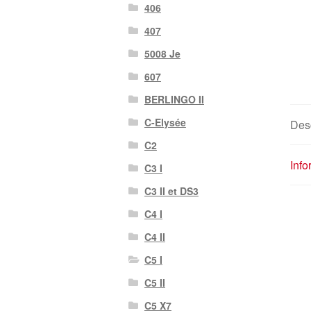
406
407
5008 Je
607
BERLINGO II
C-Elysée
Desc
C2
Inf
C3 I
C3 II et DS3
C4 I
C4 II
C5 I
C5 II
C5 X7