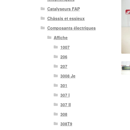
Catalyseurs FAP
Châssis et essieux
Composants électriques
Affiche
1007
206
207
3008 Je
301
307 I
307 II
308
308T9