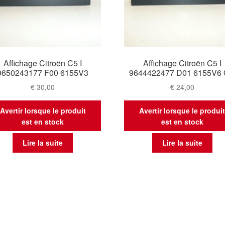
Affichage Citroën C5 I
Affichage Citroën C5 I
9650243177 F00 6155V3
9644422477 D01 6155V6
€
30,00
€
24,00
Avertir lorsque le produit
Avertir lorsque le produi
est en stock
est en stock
Lire la suite
Lire la suite