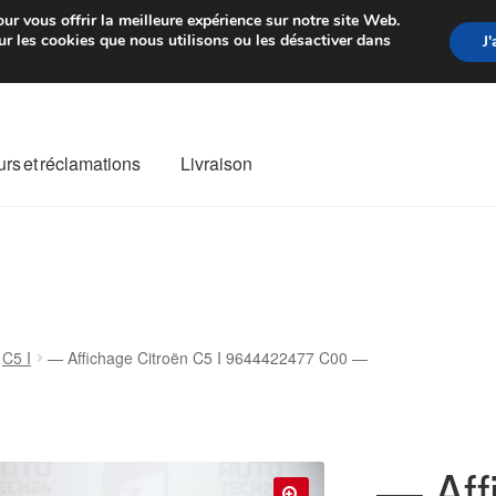
rtir de 7 EUR
Du lundi au vendre
ur vous offrir la meilleure expérience sur notre site Web.
r les cookies que nous utilisons ou les désactiver dans
J
rs et réclamations
Livraison
ivraison
Livraison internationale
Mon compte
Paiements
Panier
re de Réclamation
Termes et conditions
C5 I
— Affichage Citroën C5 I 9644422477 C00 —
— Aff