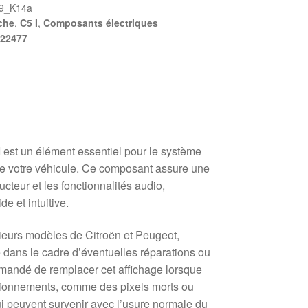
9_K14a
iche
,
C5 I
,
Composants électriques
22477
I est un élément essentiel pour le système
 de votre véhicule. Ce composant assure une
ucteur et les fonctionnalités audio,
de et intuitive.
sieurs modèles de Citroën et Peugeot,
é dans le cadre d’éventuelles réparations ou
mandé de remplacer cet affichage lorsque
tionnements, comme des pixels morts ou
i peuvent survenir avec l’usure normale du