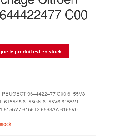
9644422477 C00
sque le produit est en stock
 PEUGEOT 9644422477 C00 6155V3
L 6155S8 6155GN 6155V6 6155V1
1 6155V7 6155T2 6563AA 6155V0
stock