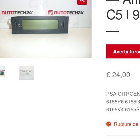
C5 I 
🔍
—
Avertir lor
€
24,00
PSA CITROEN
6155P6 6155G
6155V4 6155S
Rupture de 