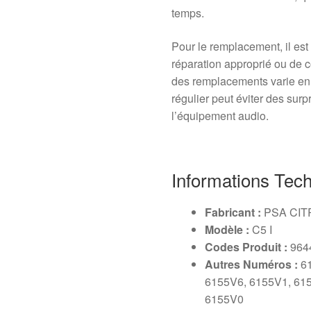
temps.
Pour le remplacement, il est
réparation approprié ou de c
des remplacements varie en fo
régulier peut éviter des surp
l’équipement audio.
Informations Tec
Fabricant :
PSA CI
Modèle :
C5 I
Codes Produit :
964
Autres Numéros :
61
6155V6, 6155V1, 61
6155V0