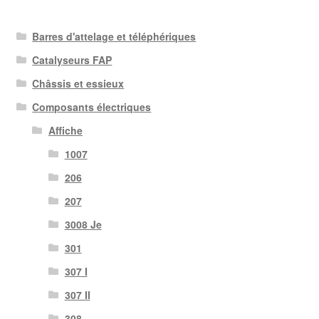
du
plus
Barres d'attelage et téléphériques
récent
au
Catalyseurs FAP
plus
Châssis et essieux
ancien
Composants électriques
Affiche
1007
206
207
3008 Je
301
307 I
307 II
308