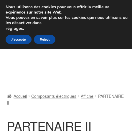
Colissimo livraison à partir de 7 EUR
Nous utilisons des cookies pour vous offrir la meilleure
expérience sur notre site Web.
Du lundi au vendredi de 9 h à 16 h
Vous pouvez en savoir plus sur les cookies que nous utilisons ou
les désactiver dans
07 55 53 95 66
réglages
.
Aller
Aller
J'accepte
Reject
Menu
à
au
la
contenu
Accueil
navigation
À propos de nous
Caisse
Accueil
Composants électriques
Affiche
PARTENAIRE
II
Contact
Livraison
PARTENAIRE II