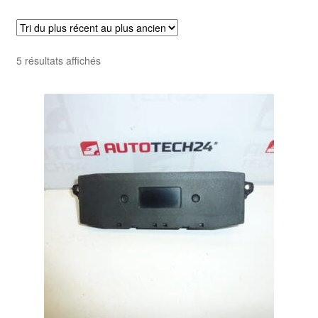
Livraison internationale
Mon compte
Trié
5 résultats affichés
du
Paiements
plus
récent
Panier
au
plus
ancien
Plainte
Politique de confidentialité
Procédure de Réclamation
Termes et conditions