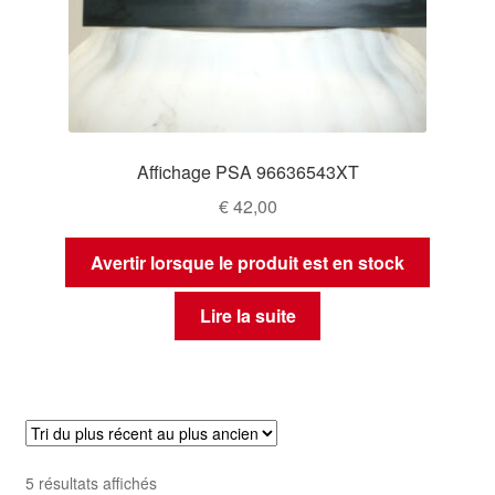
Affichage PSA 96636543XT
€
42,00
Avertir lorsque le produit est en stock
Lire la suite
Trié
5 résultats affichés