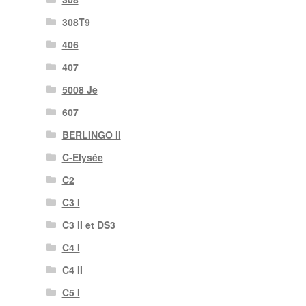
308T9
406
407
5008 Je
607
BERLINGO II
C-Elysée
C2
C3 I
C3 II et DS3
C4 I
C4 II
C5 I