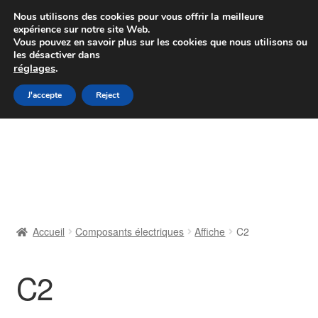
Colissimo livraison à partir de 7 EUR
Nous utilisons des cookies pour vous offrir la meilleure
expérience sur notre site Web.
Du lundi au vendredi de 9 h à 16 h
Vous pouvez en savoir plus sur les cookies que nous utilisons ou
les désactiver dans
07 55 53 95 66
réglages
.
Aller
Aller
J'accepte
Reject
Menu
à
au
la
contenu
Accueil
navigation
À propos de nous
Caisse
Accueil
Composants électriques
Affiche
C2
Contact
C2
Livraison