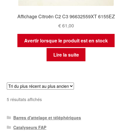
Affichage Citroën C2 C3 96632559XT 6155EZ
€
61,00
Avertir lorsque le produit est en stock
Lire la suite
Trié
5 résultats affichés
du
plus
Barres d'attelage et téléphériques
récent
au
Catalyseurs FAP
plus