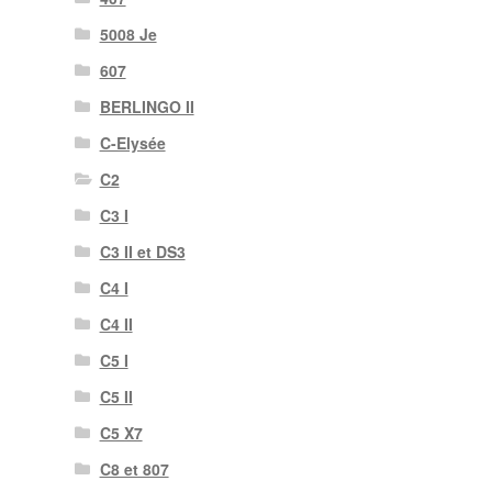
5008 Je
607
BERLINGO II
C-Elysée
C2
C3 I
C3 II et DS3
C4 I
C4 II
C5 I
C5 II
C5 X7
C8 et 807