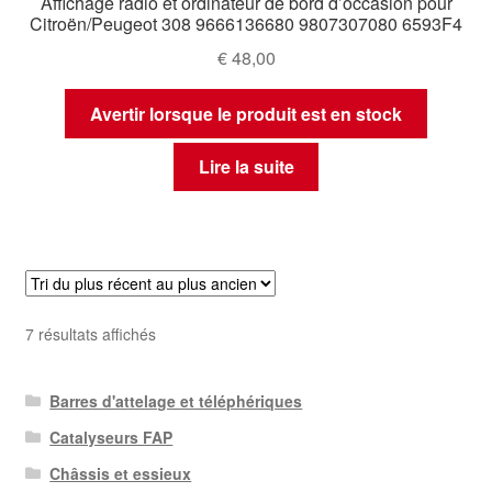
Affichage radio et ordinateur de bord d’occasion pour
Citroën/Peugeot 308 9666136680 9807307080 6593F4
€
48,00
Avertir lorsque le produit est en stock
Lire la suite
Trié
7 résultats affichés
du
plus
Barres d'attelage et téléphériques
récent
au
Catalyseurs FAP
plus
Châssis et essieux
ancien