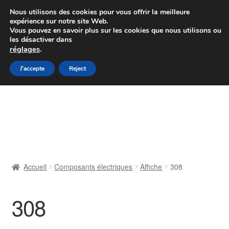
Colissimo livraison à partir de 7 EUR
Nous utilisons des cookies pour vous offrir la meilleure
expérience sur notre site Web.
Du lundi au vendredi de 9 h à 16 h
Vous pouvez en savoir plus sur les cookies que nous utilisons ou
les désactiver dans
07 55 53 95 66
réglages
.
Aller
Aller
J'accepte
Reject
Menu
à
au
la
contenu
Accueil
navigation
À propos de nous
Caisse
Accueil
Composants électriques
Affiche
308
Contact
308
Livraison