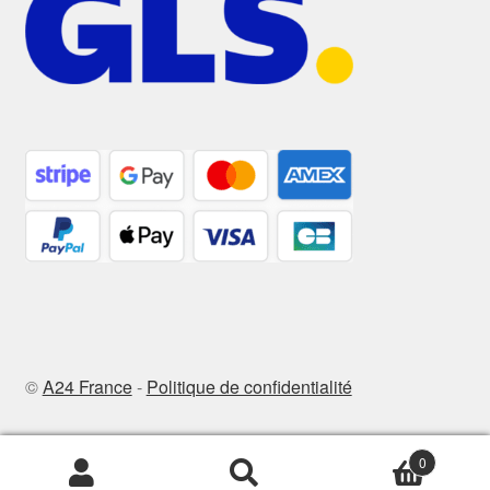
©
A24 France
-
Politique de confidentialité
0
Recherche
Recherche