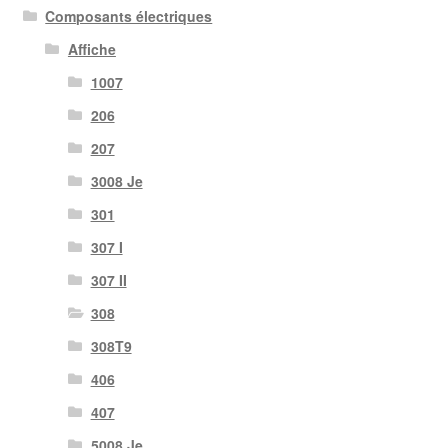
Composants électriques
Affiche
1007
206
207
3008 Je
301
307 I
307 II
308
308T9
406
407
5008 Je