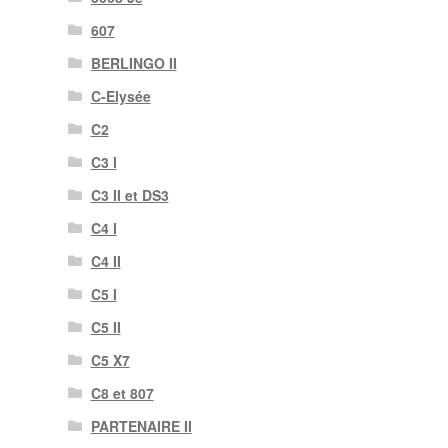
607
BERLINGO II
C-Elysée
C2
C3 I
C3 II et DS3
C4 I
C4 II
C5 I
C5 II
C5 X7
C8 et 807
PARTENAIRE II