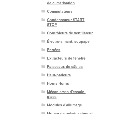
de climatisation
Commutateurs
Condensateur START
STOP
Contrôleurs de ventilateur
Électro-aimant. soupape
Entrées
Extracteurs de fenêtre
Faisceaux de câbles
Haut-parleurs
Horns Horns
Mécanismes d'essuie-
glace
Modules d'allumage
Moteur de pulvérisateur et