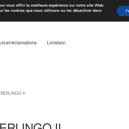
rtir de 7 EUR
Du lundi au vendre
ur vous offrir la meilleure expérience sur notre site Web.
r les cookies que nous utilisons ou les désactiver dans
J
rs et réclamations
Livraison
ivraison
Livraison internationale
Mon compte
Paiements
Panier
re de Réclamation
Termes et conditions
BERLINGO II
ERLINGO II