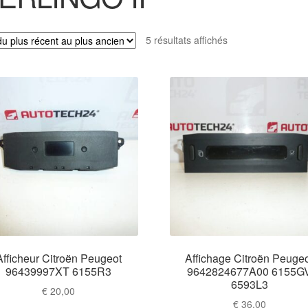
Trié
5 résultats affichés
du
plus
récent
au
plus
ancien
Afficheur Citroën Peugeot
Affichage Citroën Peuge
96439997XT 6155R3
9642824677A00 6155G
6593L3
€
20,00
€
36,00