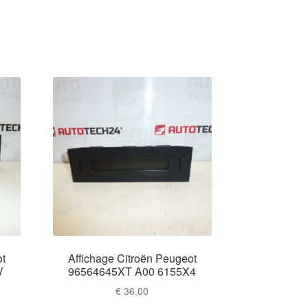
ot
Affichage Citroën Peugeot
V
96564645XT A00 6155X4
€
36,00