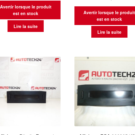
Avertir lorsque le produit
Avertir lorsque le produi
est en stock
est en stock
Lire la suite
Lire la suite