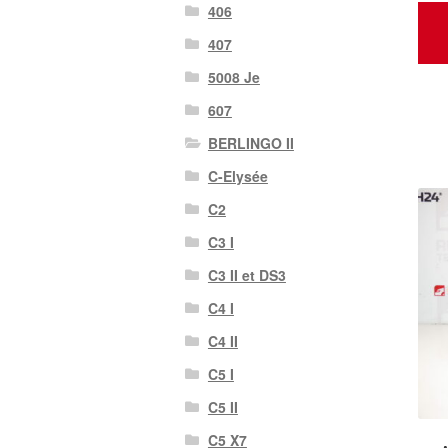
406
407
5008 Je
607
BERLINGO II
C-Elysée
C2
C3 I
C3 II et DS3
C4 I
C4 II
C5 I
C5 II
C5 X7