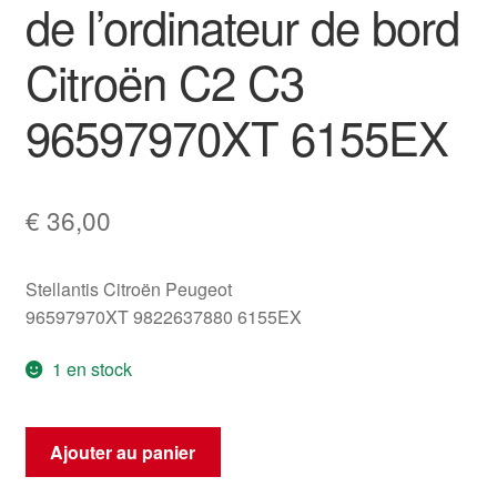
de l’ordinateur de bord
Citroën C2 C3
96597970XT 6155EX
€
36,00
Stellantis Citroën Peugeot
96597970XT 9822637880 6155EX
1 en stock
quantité
Ajouter au panier
de
Afficheur