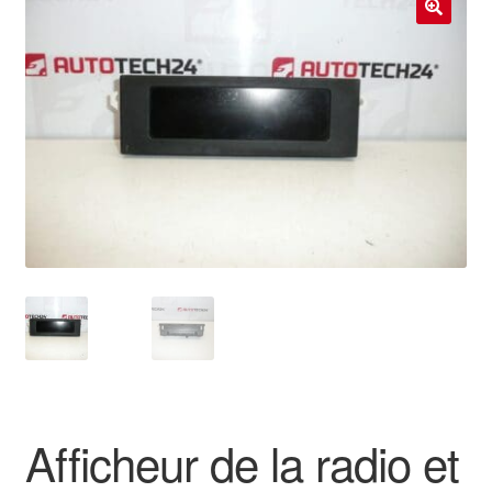
Livraison internationale
🔍
Mon compte
Paiements
Panier
Plainte
Politique de confidentialité
Procédure de Réclamation
Termes et conditions
Afficheur de la radio et