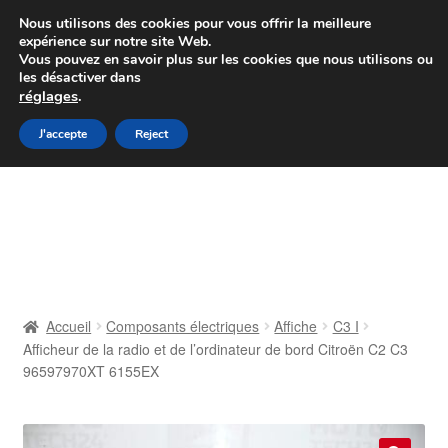
Colissimo livraison à partir de 7 EUR
Nous utilisons des cookies pour vous offrir la meilleure
expérience sur notre site Web.
Du lundi au vendredi de 9 h à 16 h
Vous pouvez en savoir plus sur les cookies que nous utilisons ou
les désactiver dans
07 55 53 95 66
réglages
.
Aller
Aller
J'accepte
Reject
Menu
à
au
la
contenu
Accueil
navigation
À propos de nous
Caisse
Accueil
Composants électriques
Affiche
C3 I
Afficheur de la radio et de l’ordinateur de bord Citroën C2 C3
Contact
96597970XT 6155EX
Livraison