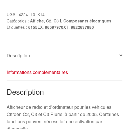
de
la
UGS :
4224-I10_K14
Catégories :
Affiche
,
C2
,
C3 I
,
Composants électriques
radio
Étiquettes :
6155EX
,
96597970XT
,
9822637880
et
de
l'ordinateur
de
Description
bord
Citroën
C2
Informations complémentaires
C3
96597970XT
Description
6155EX
Afficheur de radio et d’ordinateur pour les véhicules
Citroën C2, C3 et C3 Pluriel à partir de 2005. Certaines
fonctions peuvent nécessiter une activation par
diagnostic.