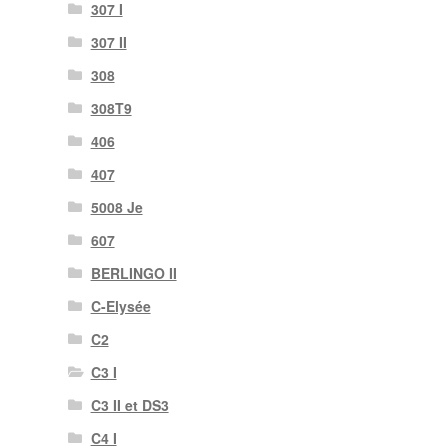
307 I
307 II
308
308T9
406
407
5008 Je
607
BERLINGO II
C-Elysée
C2
C3 I
C3 II et DS3
C4 I