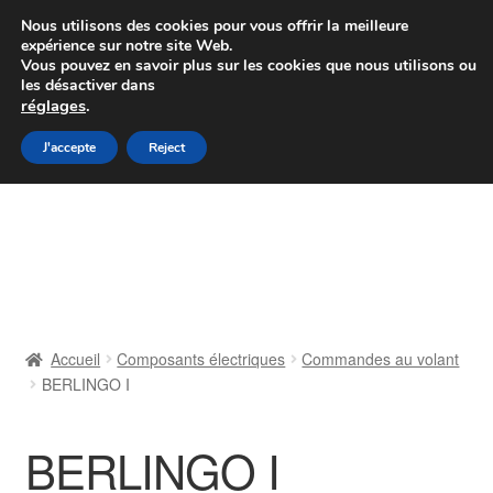
Colissimo livraison à partir de 7 EUR
Nous utilisons des cookies pour vous offrir la meilleure
expérience sur notre site Web.
Du lundi au vendredi de 9 h à 16 h
Vous pouvez en savoir plus sur les cookies que nous utilisons ou
les désactiver dans
07 55 53 95 66
réglages
.
Aller
Aller
J'accepte
Reject
Menu
à
au
la
contenu
Accueil
navigation
À propos de nous
Caisse
Accueil
Composants électriques
Commandes au volant
BERLINGO I
Contact
Livraison
BERLINGO I