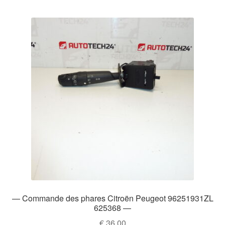
— Commande des phares Citroën Peugeot 96251931ZL
625368 —
€
36,00