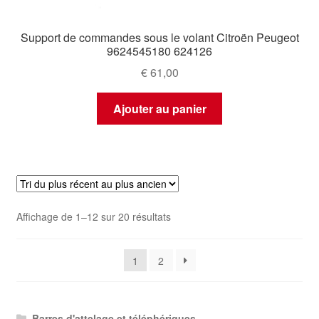
Support de commandes sous le volant Citroën Peugeot
9624545180 624126
€
61,00
Ajouter au panier
Trié
Affichage de 1–12 sur 20 résultats
du
plus
1
2
récent
au
plus
ancien
Barres d'attelage et téléphériques