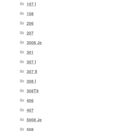
107 I
108
206
207
3008 Je
301
307 I
307 II
308 I
308T9
406
407
5008 Je
508