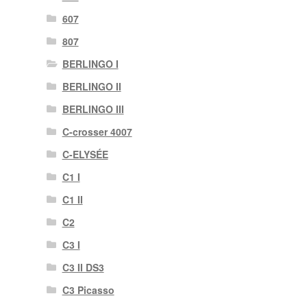
607
807
BERLINGO I
BERLINGO II
BERLINGO III
C-crosser 4007
C-ELYSÉE
C1 I
C1 II
C2
C3 I
C3 II DS3
C3 Picasso