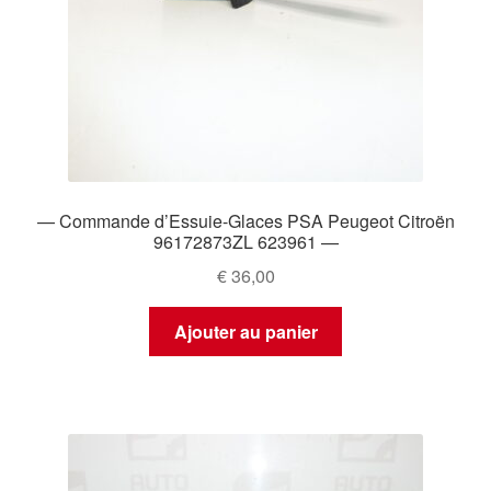
— Commande d’Essuie-Glaces PSA Peugeot Citroën
96172873ZL 623961 —
€
36,00
Ajouter au panier