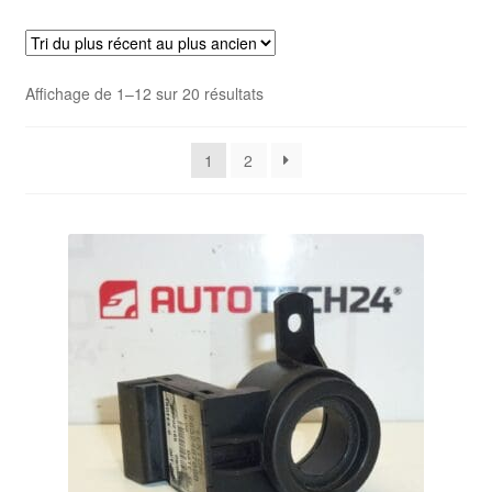
Livraison internationale
Mon compte
Trié
Affichage de 1–12 sur 20 résultats
du
Paiements
plus
1
2
récent
Panier
au
plus
ancien
Plainte
Politique de confidentialité
Procédure de Réclamation
Termes et conditions