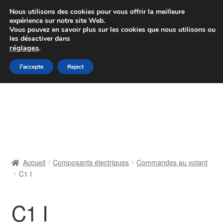
Colissimo livraison à partir de 7 EUR
Nous utilisons des cookies pour vous offrir la meilleure
expérience sur notre site Web.
Du lundi au vendredi de 9 h à 16 h
Vous pouvez en savoir plus sur les cookies que nous utilisons ou
les désactiver dans
07 55 53 95 66
réglages
.
Aller
Aller
J'accepte
Reject
Menu
à
au
la
contenu
Accueil
navigation
À propos de nous
Caisse
Accueil
Composants électriques
Commandes au volant
C1 I
Contact
Livraison
C1 I