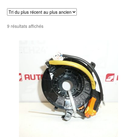
Livraison internationale
Mon compte
Trié
9 résultats affichés
du
Paiements
plus
récent
Panier
au
plus
ancien
Plainte
Politique de confidentialité
Procédure de Réclamation
Termes et conditions