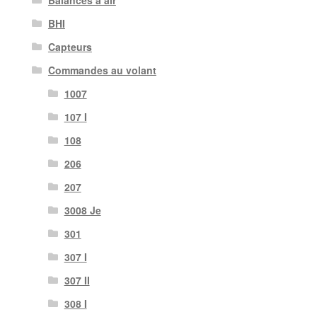
Balances à air
BHI
Capteurs
Commandes au volant
1007
107 I
108
206
207
3008 Je
301
307 I
307 II
308 I