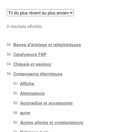
Trié
9 résultats affichés
du
plus
Barres d'attelage et téléphériques
récent
au
Catalyseurs FAP
plus
Châssis et essieux
ancien
Composants électriques
Affiche
Alternateurs
Autoradios et accessoires
autre
Autres pilotes et commutateurs