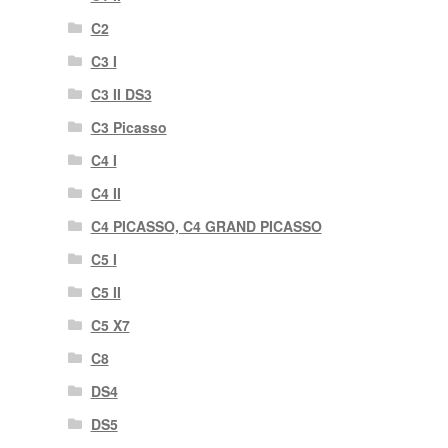
C2
C3 I
C3 II DS3
C3 Picasso
C4 I
C4 II
C4 PICASSO, C4 GRAND PICASSO
C5 I
C5 II
C5 X7
C8
DS4
DS5