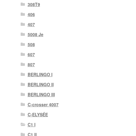
308T9
406
407
5008 Je
508
607
807
BERLINGO I
BERLINGO II
BERLINGO III
C-crosser 4007
C-ELYSÉE
C1 I
C1 II