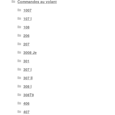
Commandes au volant
1007
107 I
108
206
207
3008 Je
301
307 I
307 II
308 I
308T9
406
407