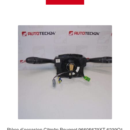
Pièce d’occasion Citroën Peugeot 96605679XT 6239Q1