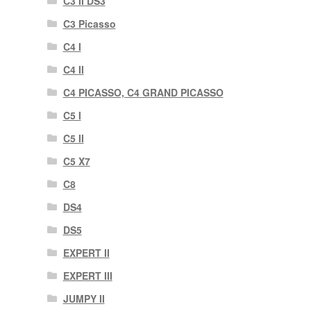
C3 II DS3
C3 Picasso
C4 I
C4 II
C4 PICASSO, C4 GRAND PICASSO
C5 I
C5 II
C5 X7
C8
DS4
DS5
EXPERT II
EXPERT III
JUMPY II