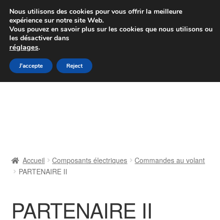
Colissimo livraison à partir de 7 EUR
Nous utilisons des cookies pour vous offrir la meilleure
expérience sur notre site Web.
Du lundi au vendredi de 9 h à 16 h
Vous pouvez en savoir plus sur les cookies que nous utilisons ou
les désactiver dans
07 55 53 95 66
réglages
.
Aller
Aller
J'accepte
Reject
Menu
à
au
la
contenu
Accueil
navigation
À propos de nous
Caisse
Accueil
Composants électriques
Commandes au volant
PARTENAIRE II
Contact
Livraison
PARTENAIRE II