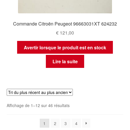
Commande Citroën Peugeot 96663031XT 624232
€
121,00
Avertir lorsque le produit est en stock
Lire la suite
Trié
Affichage de 1–12 sur 46 résultats
du
plus
1
2
3
4
récent