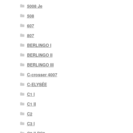
5008 Je
508
607
807
BERLINGO I
BERLINGO II
BERLINGO III
C-crosser 4007
C-ELYSÉE
C1 I
C1 II
C2
C3 I