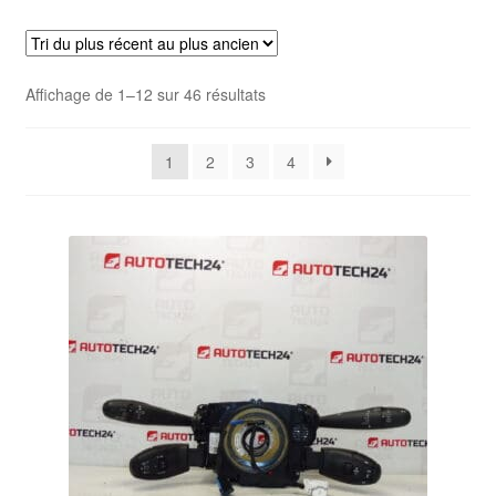
Livraison internationale
Mon compte
Trié
Affichage de 1–12 sur 46 résultats
du
Paiements
plus
1
2
3
4
récent
Panier
au
plus
ancien
Plainte
Politique de confidentialité
Procédure de Réclamation
Termes et conditions