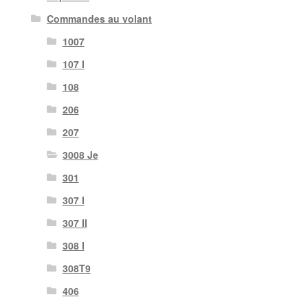
Commandes au volant
1007
107 I
108
206
207
3008 Je
301
307 I
307 II
308 I
308T9
406