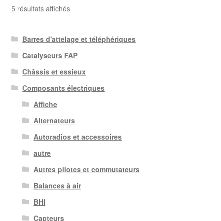
Trié
5 résultats affichés
du
plus
Barres d'attelage et téléphériques
récent
au
Catalyseurs FAP
plus
Châssis et essieux
ancien
Composants électriques
Affiche
Alternateurs
Autoradios et accessoires
autre
Autres pilotes et commutateurs
Balances à air
BHI
Capteurs