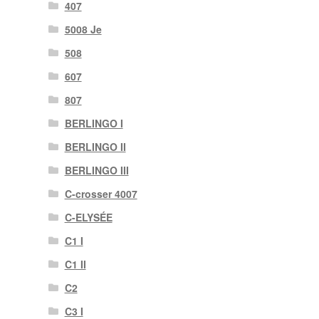
407
5008 Je
508
607
807
BERLINGO I
BERLINGO II
BERLINGO III
C-crosser 4007
C-ELYSÉE
C1 I
C1 II
C2
C3 I