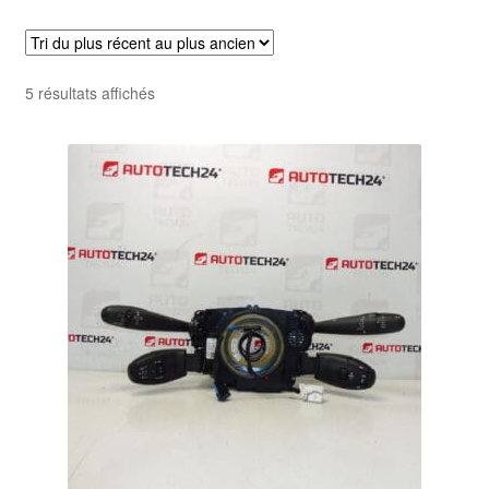
Livraison internationale
Mon compte
Trié
5 résultats affichés
du
Paiements
plus
récent
Panier
au
plus
ancien
Plainte
Politique de confidentialité
Procédure de Réclamation
Termes et conditions