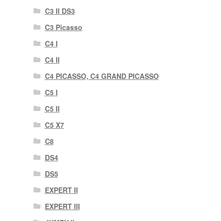
C3 II DS3
C3 Picasso
C4 I
C4 II
C4 PICASSO, C4 GRAND PICASSO
C5 I
C5 II
C5 X7
C8
DS4
DS5
EXPERT II
EXPERT III