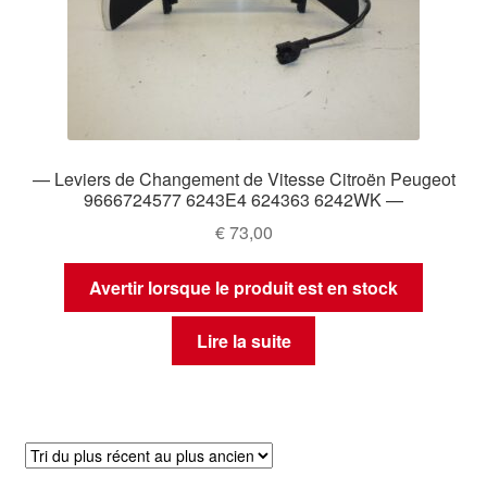
— Leviers de Changement de Vitesse Citroën Peugeot
9666724577 6243E4 624363 6242WK —
€
73,00
Avertir lorsque le produit est en stock
Lire la suite