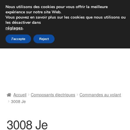
Colissimo livraison à partir de 7 EUR
Nous utilisons des cookies pour vous offrir la meilleure
expérience sur notre site Web.
Du lundi au vendredi de 9 h à 16 h
Vous pouvez en savoir plus sur les cookies que nous utilisons ou
les désactiver dans
07 55 53 95 66
réglages
.
Aller
Aller
J'accepte
Reject
Menu
à
au
la
contenu
Accueil
navigation
À propos de nous
Caisse
Accueil
Composants électriques
Commandes au volant
3008 Je
Contact
Livraison
3008 Je