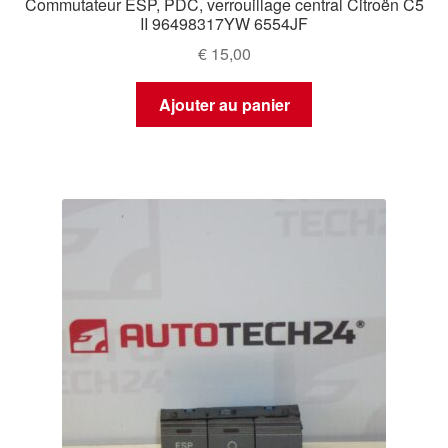
Commutateur ESP, PDC, verrouillage central Citroën C5
II 96498317YW 6554JF
€
15,00
Ajouter au panier