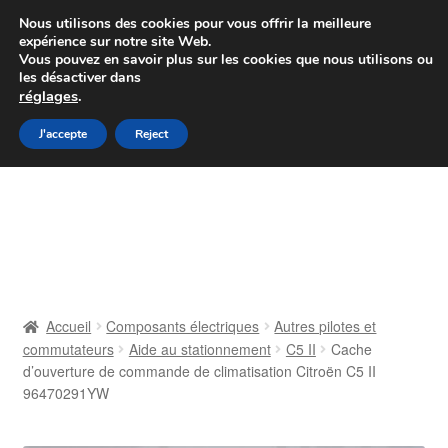
Colissimo livraison à partir de 7 EUR
Nous utilisons des cookies pour vous offrir la meilleure
expérience sur notre site Web.
Du lundi au vendredi de 9 h à 16 h
Vous pouvez en savoir plus sur les cookies que nous utilisons ou
les désactiver dans
07 55 53 95 66
réglages
.
Aller
Aller
J'accepte
Reject
Menu
à
au
la
contenu
Accueil
navigation
À propos de nous
Caisse
Accueil
Composants électriques
Autres pilotes et
commutateurs
Aide au stationnement
C5 II
Cache
Contact
d’ouverture de commande de climatisation Citroën C5 II
96470291YW
Livraison