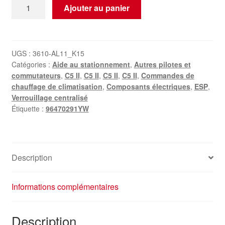
quantité
Ajouter au panier
de
Cache
d'ouverture
de
UGS :
3610-AL11_K15
Catégories :
Aide au stationnement
,
Autres pilotes et
commande
commutateurs
,
C5 II
,
C5 II
,
C5 II
,
C5 II
,
Commandes de
de
chauffage de climatisation
,
Composants électriques
,
ESP
,
climatisation
Verrouillage centralisé
Citroën
Étiquette :
96470291YW
C5
II
96470291YW
Description
Informations complémentaires
Description