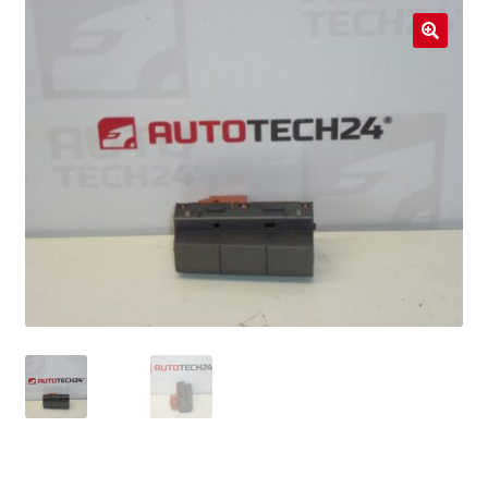
Livraison internationale
🔍
Mon compte
Paiements
Panier
Plainte
Politique de confidentialité
Procédure de Réclamation
Termes et conditions