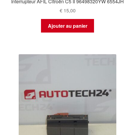
Interrupteur AFIL Citroën C5 II 96498320YW 6554JH
€
15,00
Ajouter au panier