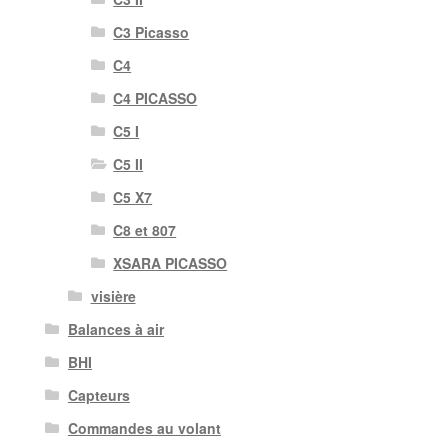
C3 Picasso
C4
C4 PICASSO
C5 I
C5 II
C5 X7
C8 et 807
XSARA PICASSO
visière
Balances à air
BHI
Capteurs
Commandes au volant