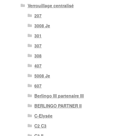
Verrouillage centralisé
207
3008 Je
301
307
308
407
5008 Je
607
Berlingo III partenaire III
BERLINGO PARTNER II
C-Elysée
C2 C3
C3 II