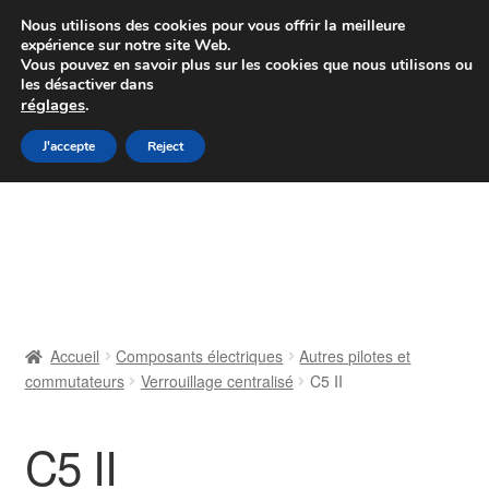
Colissimo livraison à partir de 7 EUR
Nous utilisons des cookies pour vous offrir la meilleure
expérience sur notre site Web.
Du lundi au vendredi de 9 h à 16 h
Vous pouvez en savoir plus sur les cookies que nous utilisons ou
les désactiver dans
07 55 53 95 66
réglages
.
Aller
Aller
J'accepte
Reject
Menu
à
au
la
contenu
Accueil
navigation
À propos de nous
Caisse
Accueil
Composants électriques
Autres pilotes et
commutateurs
Verrouillage centralisé
C5 II
Contact
Livraison
C5 II