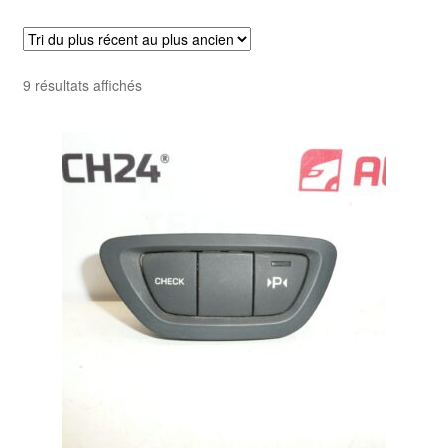
Livraison internationale
Mon compte
Trié
9 résultats affichés
du
Paiements
plus
récent
Panier
au
plus
ancien
Plainte
Politique de confidentialité
Procédure de Réclamation
Termes et conditions