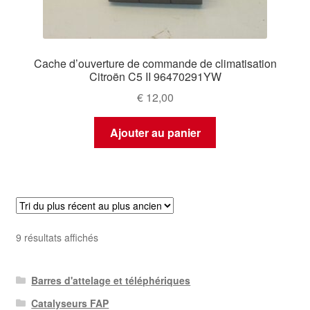
Cache d’ouverture de commande de climatisation
Citroën C5 II 96470291YW
€
12,00
Ajouter au panier
Trié
9 résultats affichés
du
plus
Barres d'attelage et téléphériques
récent
au
Catalyseurs FAP