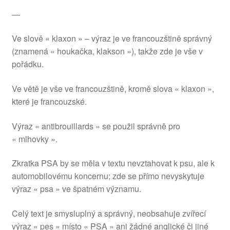
—
Ve slově « klaxon » – výraz je ve francouzštině správný
(znamená « houkačka, klakson »), takže zde je vše v
pořádku.
Ve větě je vše ve francouzštině, kromě slova « klaxon »,
které je francouzské.
Výraz « antibrouillards » se použil správně pro
« mlhovky ».
Zkratka PSA by se měla v textu nevztahovat k psu, ale k
automobilovému koncernu; zde se přímo nevyskytuje
výraz « psa » ve špatném významu.
Celý text je smysluplný a správný, neobsahuje zvířecí
výraz « pes » místo « PSA » ani žádné anglické či jiné