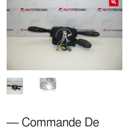
Livraison internationale
🔍
Mon compte
Paiements
Panier
Plainte
Politique de confidentialité
Procédure de Réclamation
Termes et conditions
— Commande De