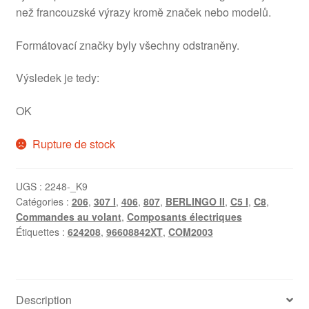
než francouzské výrazy kromě značek nebo modelů.
Formátovací značky byly všechny odstraněny.
Výsledek je tedy:
OK
Rupture de stock
UGS :
2248-_K9
Catégories :
206
,
307 I
,
406
,
807
,
BERLINGO II
,
C5 I
,
C8
,
Commandes au volant
,
Composants électriques
Étiquettes :
624208
,
96608842XT
,
COM2003
Description