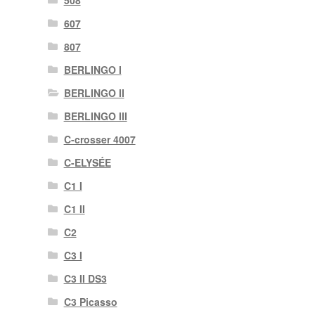
508
607
807
BERLINGO I
BERLINGO II
BERLINGO III
C-crosser 4007
C-ELYSÉE
C1 I
C1 II
C2
C3 I
C3 II DS3
C3 Picasso