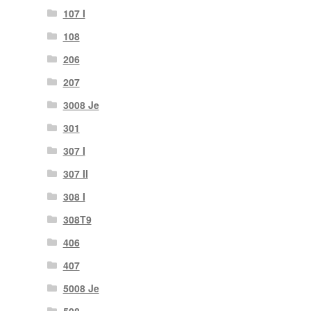
107 I
108
206
207
3008 Je
301
307 I
307 II
308 I
308T9
406
407
5008 Je