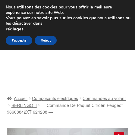
Colissimo livraison à partir de 7 EUR
Nous utilisons des cookies pour vous offrir la meilleure
expérience sur notre site Web.
Du lundi au vendredi de 9 h à 16 h
Vous pouvez en savoir plus sur les cookies que nous utilisons ou
les désactiver dans
07 55 53 95 66
réglages
.
Aller
Aller
J'accepte
Reject
Menu
à
au
la
contenu
Accueil
navigation
À propos de nous
Caisse
Accueil
Composants électriques
Commandes au volant
BERLINGO II
— Commande De Paquet Citroën Peugeot
Contact
96608842XT 624208 —
Livraison