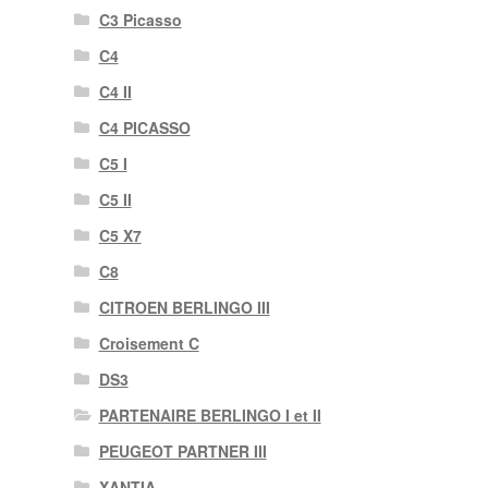
C3 Picasso
C4
C4 II
C4 PICASSO
C5 I
C5 II
C5 X7
C8
CITROEN BERLINGO III
Croisement C
DS3
PARTENAIRE BERLINGO I et II
PEUGEOT PARTNER III
XANTIA