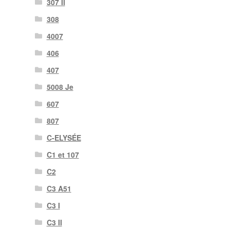
307 II
308
4007
406
407
5008 Je
607
807
C-ELYSÉE
C1 et 107
C2
C3 A51
C3 I
C3 II