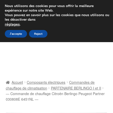
Colissimo livraison à partir de 7 EUR
Nous utilisons des cookies pour vous offrir la meilleure
expérience sur notre site Web.
Du lundi au vendredi de 9 h à 16 h
Vous pouvez en savoir plus sur les cookies que nous utilisons ou
les désactiver dans
07 55 53 95 66
réglages
.
Aller
Aller
J'accepte
Reject
Menu
à
au
la
contenu
Accueil
navigation
À propos de nous
Caisse
Accueil
Composants électriques
Commandes de
chauffage de climatisation
PARTENAIRE BERLINGO I et II
Contact
— Commande de chauffage Citroën Berlingo Peugeot Partner
030808E 6451NL —
Livraison