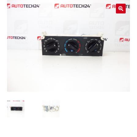
Livraison internationale
🔍
Mon compte
Paiements
Panier
Plainte
Politique de confidentialité
Procédure de Réclamation
Termes et conditions