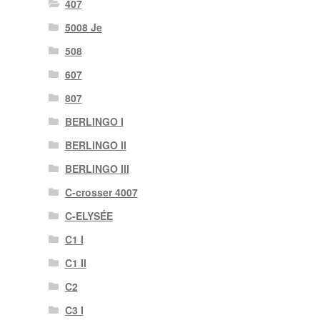
407
5008 Je
508
607
807
BERLINGO I
BERLINGO II
BERLINGO III
C-crosser 4007
C-ELYSÉE
C1 I
C1 II
C2
C3 I