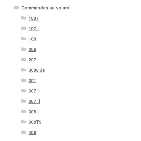
Commandes au volant
1007
107 I
108
206
207
3008 Je
301
307 I
307 II
308 I
308T9
406