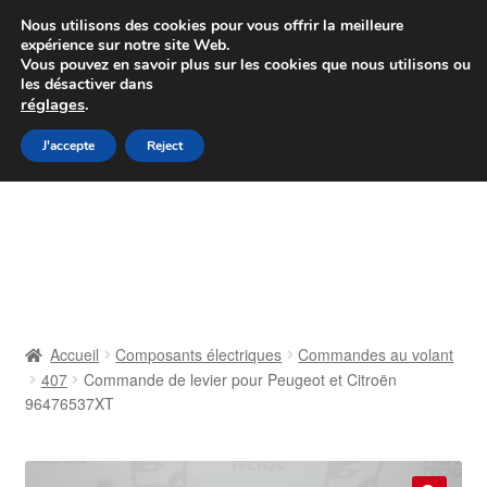
Colissimo livraison à partir de 7 EUR
Nous utilisons des cookies pour vous offrir la meilleure
expérience sur notre site Web.
Du lundi au vendredi de 9 h à 16 h
Vous pouvez en savoir plus sur les cookies que nous utilisons ou
les désactiver dans
07 55 53 95 66
réglages
.
Aller
Aller
J'accepte
Reject
Menu
à
au
la
contenu
Accueil
navigation
À propos de nous
Caisse
Accueil
Composants électriques
Commandes au volant
407
Commande de levier pour Peugeot et Citroën
Contact
96476537XT
Livraison