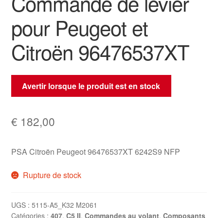
Commande de levier
pour Peugeot et
Citroën 96476537XT
Avertir lorsque le produit est en stock
€
182,00
PSA Citroën Peugeot 96476537XT 6242S9 NFP
Rupture de stock
UGS :
5115-A5_K32 M2061
Catégories :
407
,
C5 II
,
Commandes au volant
,
Composants