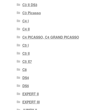
C3 II DS3
C3 Picasso
C4 I
C4 II
C4 PICASSO, C4 GRAND PICASSO
C5 I
C5 II
C5 X7
C8
DS4
DS5
EXPERT II
EXPERT III