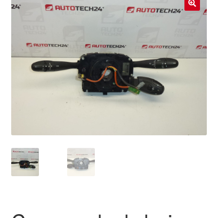
Livraison internationale
🔍
Mon compte
Paiements
Panier
Plainte
Politique de confidentialité
Procédure de Réclamation
Termes et conditions