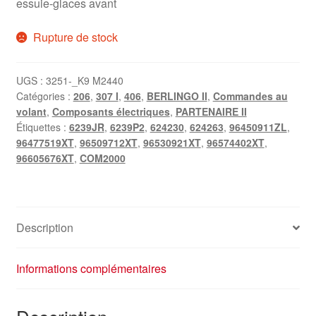
essuie-glaces avant
Rupture de stock
UGS :
3251-_K9 M2440
Catégories :
206
,
307 I
,
406
,
BERLINGO II
,
Commandes au
volant
,
Composants électriques
,
PARTENAIRE II
Étiquettes :
6239JR
,
6239P2
,
624230
,
624263
,
96450911ZL
,
96477519XT
,
96509712XT
,
96530921XT
,
96574402XT
,
96605676XT
,
COM2000
Description
Informations complémentaires