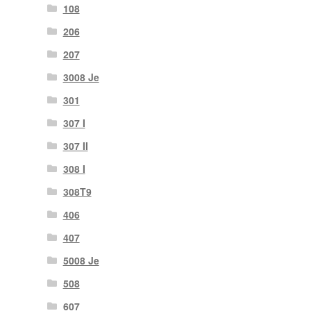
108
206
207
3008 Je
301
307 I
307 II
308 I
308T9
406
407
5008 Je
508
607