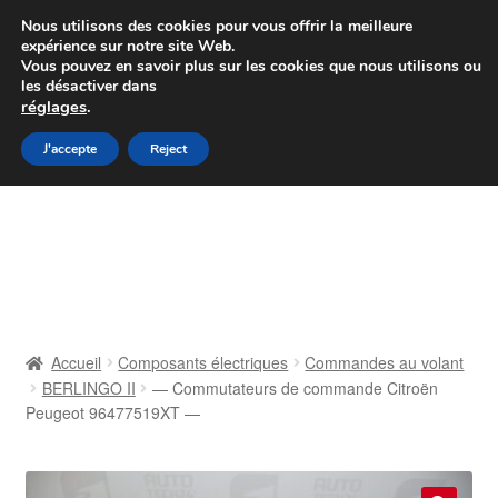
Colissimo livraison à partir de 7 EUR
Nous utilisons des cookies pour vous offrir la meilleure
expérience sur notre site Web.
Du lundi au vendredi de 9 h à 16 h
Vous pouvez en savoir plus sur les cookies que nous utilisons ou
les désactiver dans
07 55 53 95 66
réglages
.
Aller
Aller
J'accepte
Reject
Menu
à
au
la
contenu
Accueil
navigation
À propos de nous
Caisse
Accueil
Composants électriques
Commandes au volant
BERLINGO II
— Commutateurs de commande Citroën
Contact
Peugeot 96477519XT —
Livraison