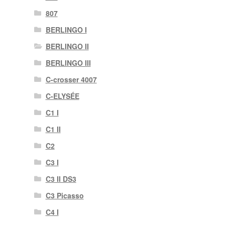
807
BERLINGO I
BERLINGO II
BERLINGO III
C-crosser 4007
C-ELYSÉE
C1 I
C1 II
C2
C3 I
C3 II DS3
C3 Picasso
C4 I