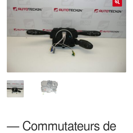
Livraison internationale
🔍
Mon compte
Paiements
Panier
Plainte
Politique de confidentialité
Procédure de Réclamation
Termes et conditions
— Commutateurs de