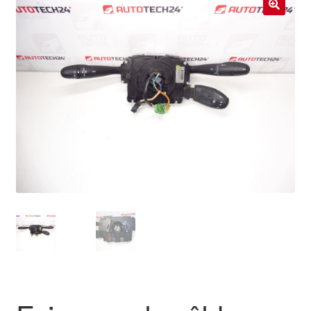
Livraison internationale
🔍
Mon compte
Paiements
Panier
Plainte
Politique de confidentialité
Procédure de Réclamation
Termes et conditions