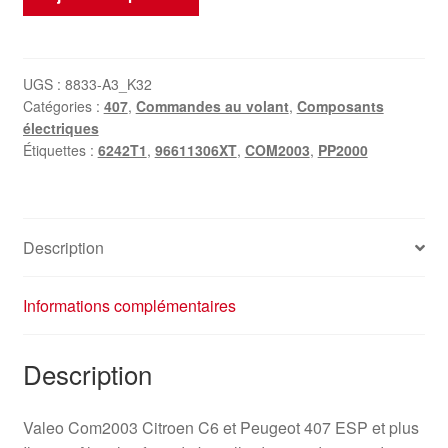
de
Faisceau
de
câbles
UGS :
8833-A3_K32
Catégories :
407
,
Commandes au volant
,
Composants
sous
électriques
le
Étiquettes :
6242T1
,
96611306XT
,
COM2003
,
PP2000
volant
Citroën
C6
Peugeot
Description
407
96611306XT
Informations complémentaires
6242T1
Description
Valeo Com2003 Citroen C6 et Peugeot 407 ESP et plus