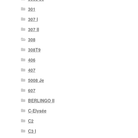
301
307 I
307 II
308
308T9
406
407
5008 Je
607
BERLINGO II
C-Elysée
C2
C3 I