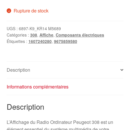
Rupture de stock
UGS :
6897-K9_KR14 M5689
Catégories :
308
,
Affiche
,
Composants électriques
Étiquettes :
1607240280
,
9675859580
Description
Informations complémentaires
Description
L’Affichage du Radio Ordinateur Peugeot 308 est un
élément essentiel du système multimédia de votre