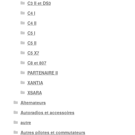
C3 II et DS3
C4 I
C4 II
C5 I
C5 II
C5 X7
C8 et 807
PARTENAIRE II
XANTIA
XSARA
Alternateurs
Autoradios et accessoires
autre
Autres pilotes et commutateurs