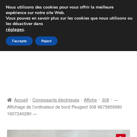
Colissimo livraison à partir de 7 EUR
Nous utilisons des cookies pour vous offrir la meilleure
expérience sur notre site Web.
Du lundi au vendredi de 9 h à 16 h
Vous pouvez en savoir plus sur les cookies que nous utilisons ou
les désactiver dans
07 55 53 95 66
réglages
.
Aller
Aller
J'accepte
Reject
Menu
à
au
la
contenu
Accueil
navigation
À propos de nous
Caisse
Accueil
Composants électriques
Affiche
308
—
Affichage de l’ordinateur de bord Peugeot 308 9675859580
Contact
1607240280 —
Livraison