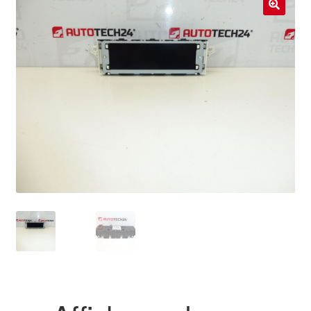
Livraison internationale
🔍
Mon compte
Paiements
Panier
Plainte
Politique de confidentialité
Procédure de Réclamation
Termes et conditions