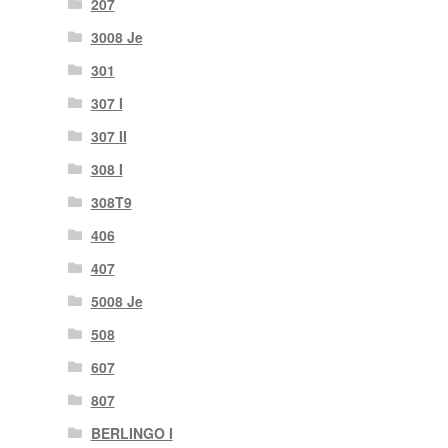
207
3008 Je
301
307 I
307 II
308 I
308T9
406
407
5008 Je
508
607
807
BERLINGO I