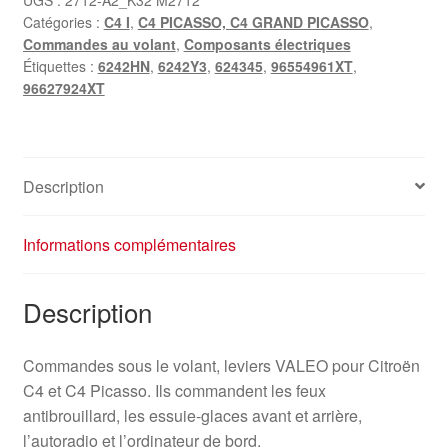
Catégories :
C4 I
,
C4 PICASSO, C4 GRAND PICASSO
,
Citroën
Commandes au volant
,
Composants électriques
C4
Étiquettes :
6242HN
,
6242Y3
,
624345
,
96554961XT
,
96554961XT
96627924XT
6242HN
Description
Informations complémentaires
Description
Commandes sous le volant, leviers VALEO pour Citroën
C4 et C4 Picasso. Ils commandent les feux
antibrouillard, les essuie-glaces avant et arrière,
l’autoradio et l’ordinateur de bord.