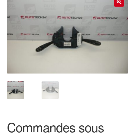
Livraison internationale
🔍
Mon compte
Paiements
Panier
Plainte
Politique de confidentialité
Procédure de Réclamation
Termes et conditions
Commandes sous