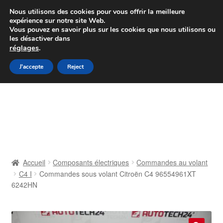
Colissimo livraison à partir de 7 EUR
Nous utilisons des cookies pour vous offrir la meilleure
expérience sur notre site Web.
Du lundi au vendredi de 9 h à 16 h
Vous pouvez en savoir plus sur les cookies que nous utilisons ou
les désactiver dans
07 55 53 95 66
réglages
.
Aller
Aller
J'accepte
Reject
Menu
à
au
la
contenu
Accueil
navigation
À propos de nous
Caisse
Accueil
Composants électriques
Commandes au volant
C4 I
Commandes sous volant Citroën C4 96554961XT
Contact
6242HN
Livraison