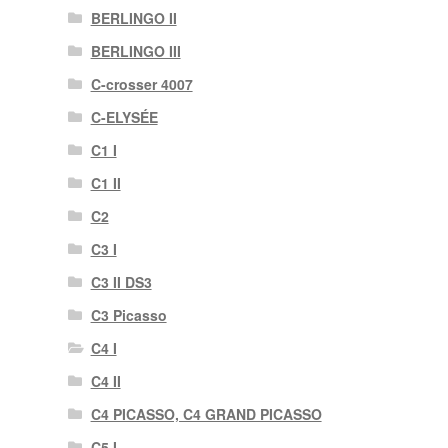
BERLINGO II
BERLINGO III
C-crosser 4007
C-ELYSÉE
C1 I
C1 II
C2
C3 I
C3 II DS3
C3 Picasso
C4 I
C4 II
C4 PICASSO, C4 GRAND PICASSO
C5 I