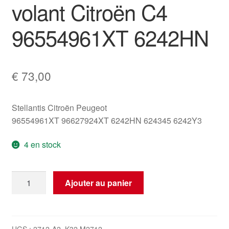
volant Citroën C4
96554961XT 6242HN
€
73,00
Stellantis Citroën Peugeot
96554961XT 96627924XT 6242HN 624345 6242Y3
4 en stock
quantité
Ajouter au panier
de
Commandes
sous
volant
UGS :
2712-A2_K32 M2712