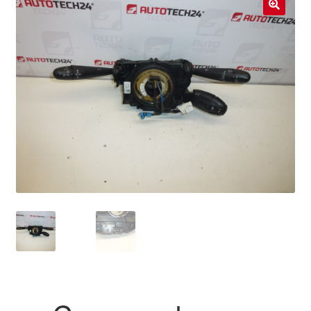
Livraison internationale
🔍
Mon compte
Paiements
Panier
Plainte
Politique de confidentialité
Procédure de Réclamation
Termes et conditions