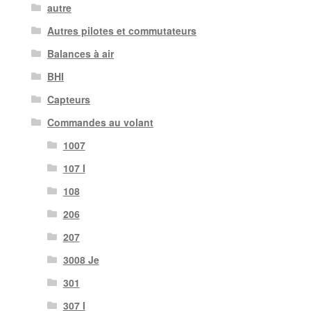
autre
Autres pilotes et commutateurs
Balances à air
BHI
Capteurs
Commandes au volant
1007
107 I
108
206
207
3008 Je
301
307 I