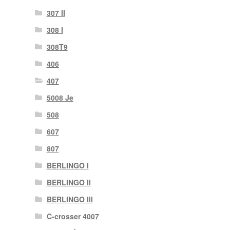
307 II
308 I
308T9
406
407
5008 Je
508
607
807
BERLINGO I
BERLINGO II
BERLINGO III
C-crosser 4007