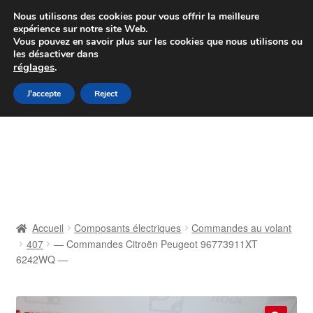
Colissimo livraison à partir de 7 EUR
Nous utilisons des cookies pour vous offrir la meilleure
expérience sur notre site Web.
Du lundi au vendredi de 9 h à 16 h
Vous pouvez en savoir plus sur les cookies que nous utilisons ou
les désactiver dans
07 55 53 95 66
réglages
.
Aller
Aller
J'accepte
Reject
Menu
à
au
la
contenu
Accueil
navigation
À propos de nous
Caisse
Accueil
Composants électriques
Commandes au volant
407
— Commandes Citroën Peugeot 96773911XT
Contact
6242WQ —
Livraison