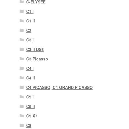
C-ELYSÉE
C1 I
C1 II
C2
C3 I
C3 II DS3
C3 Picasso
C4 I
C4 II
C4 PICASSO, C4 GRAND PICASSO
C5 I
C5 II
C5 X7
C8