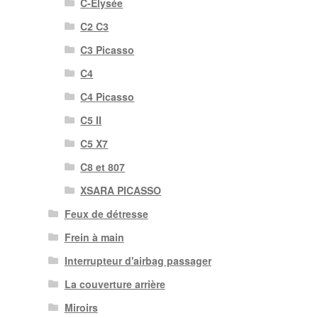
C-Elysée
C2 C3
C3 Picasso
C4
C4 Picasso
C5 II
C5 X7
C8 et 807
XSARA PICASSO
Feux de détresse
Frein à main
Interrupteur d'airbag passager
La couverture arrière
Miroirs