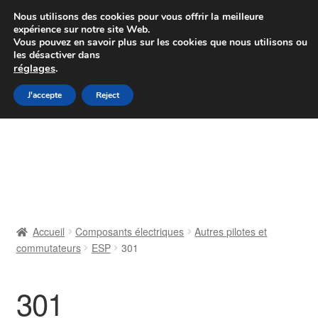
Colissimo livraison à partir de 7 EUR
Nous utilisons des cookies pour vous offrir la meilleure
expérience sur notre site Web.
Du lundi au vendredi de 9 h à 16 h
Vous pouvez en savoir plus sur les cookies que nous utilisons ou
les désactiver dans
07 55 53 95 66
réglages
.
Aller
Aller
J'accepte
Reject
Menu
à
au
la
contenu
Accueil
navigation
À propos de nous
Caisse
Accueil
Composants électriques
Autres pilotes et
commutateurs
ESP
301
Contact
Livraison
301