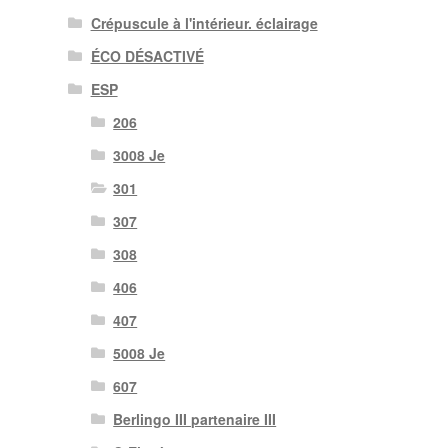
Crépuscule à l'intérieur. éclairage
ÉCO DÉSACTIVÉ
ESP
206
3008 Je
301
307
308
406
407
5008 Je
607
Berlingo III partenaire III