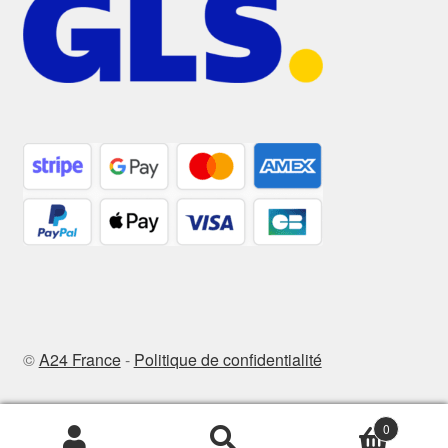
©
A24 France
-
Politique de confidentialité
0
Recherche
Recherche