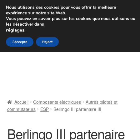
Colissimo livraison à partir de 7 EUR
Nous utilisons des cookies pour vous offrir la meilleure
expérience sur notre site Web.
Du lundi au vendredi de 9 h à 16 h
Vous pouvez en savoir plus sur les cookies que nous utilisons ou
les désactiver dans
07 55 53 95 66
réglages
.
Aller
Aller
J'accepte
Reject
Menu
à
au
la
contenu
Accueil
navigation
À propos de nous
Caisse
Accueil
Composants électriques
Autres pilotes et
commutateurs
ESP
Berlingo III partenaire III
Contact
Livraison
Berlingo III partenaire