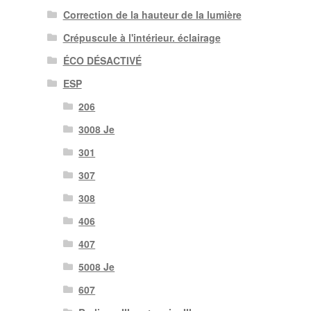
Correction de la hauteur de la lumière
Crépuscule à l'intérieur. éclairage
ÉCO DÉSACTIVÉ
ESP
206
3008 Je
301
307
308
406
407
5008 Je
607