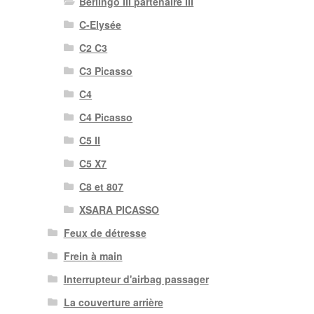
Berlingo III partenaire III
C-Elysée
C2 C3
C3 Picasso
C4
C4 Picasso
C5 II
C5 X7
C8 et 807
XSARA PICASSO
Feux de détresse
Frein à main
Interrupteur d'airbag passager
La couverture arrière