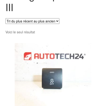
III
Livraison internationale
Mon compte
Paiements
Voici le seul résultat
Panier
Plainte
Politique de confidentialité
Procédure de Réclamation
Termes et conditions