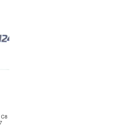
n C8
7