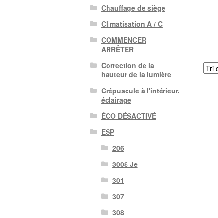
Chauffage de siège
Climatisation A / C
COMMENCER
ARRÊTER
Correction de la
hauteur de la lumière
Crépuscule à l'intérieur.
éclairage
ÉCO DÉSACTIVÉ
ESP
206
3008 Je
301
307
308