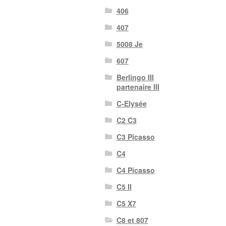
406
407
5008 Je
607
Berlingo III
partenaire III
C-Elysée
C2 C3
C3 Picasso
C4
C4 Picasso
C5 II
C5 X7
C8 et 807