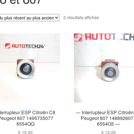
Trié
2 résultats affichés
du
plus
récent
au
plus
ancien
nterrupteur ESP Citroën C8
— Interrupteur ESP Citroë
Peugeot 807 1495735077
Peugeot 807 148892607
6554QQ
6554G5 —
€
15,00
€
15,00