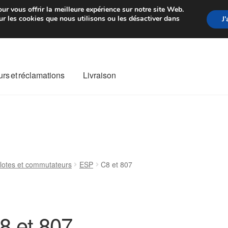
rtir de 7 EUR
Du lundi au vendre
ur vous offrir la meilleure expérience sur notre site Web.
r les cookies que nous utilisons ou les désactiver dans
J
rs et réclamations
Livraison
ivraison
Livraison internationale
Mon compte
Paiements
Panier
re de Réclamation
Termes et conditions
ilotes et commutateurs
ESP
C8 et 807
8 et 807