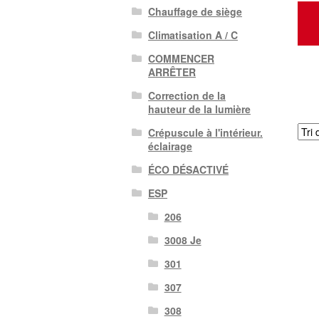
Chauffage de siège
Climatisation A / C
COMMENCER
ARRÊTER
Correction de la
hauteur de la lumière
Crépuscule à l'intérieur.
éclairage
ÉCO DÉSACTIVÉ
ESP
206
3008 Je
301
307
308