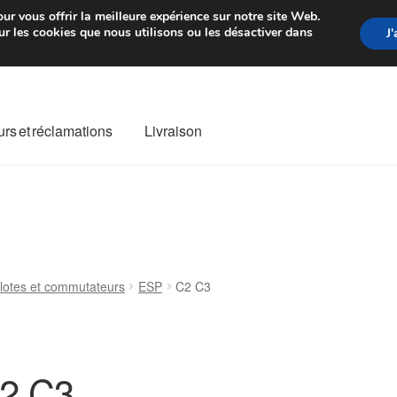
rtir de 7 EUR
Du lundi au vendre
ur vous offrir la meilleure expérience sur notre site Web.
r les cookies que nous utilisons ou les désactiver dans
J
rs et réclamations
Livraison
ivraison
Livraison internationale
Mon compte
Paiements
Panier
re de Réclamation
Termes et conditions
ilotes et commutateurs
ESP
C2 C3
2 C3