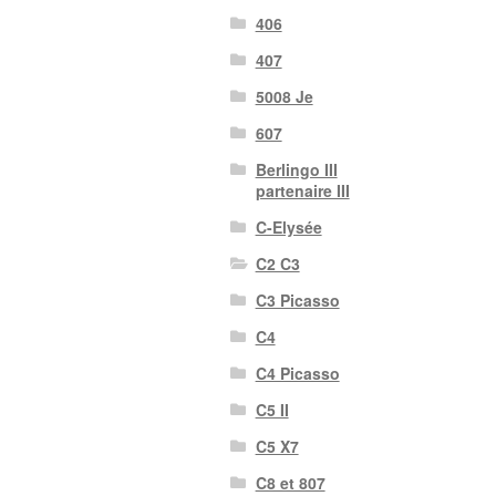
406
407
5008 Je
607
Berlingo III
partenaire III
C-Elysée
C2 C3
C3 Picasso
C4
C4 Picasso
C5 II
C5 X7
C8 et 807