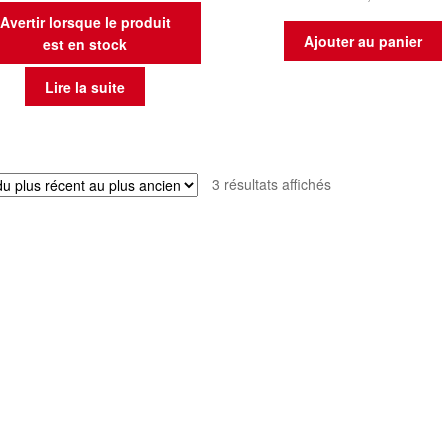
Avertir lorsque le produit
Ajouter au panier
est en stock
Lire la suite
Trié
3 résultats affichés
du
plus
récent
au
plus
ancien