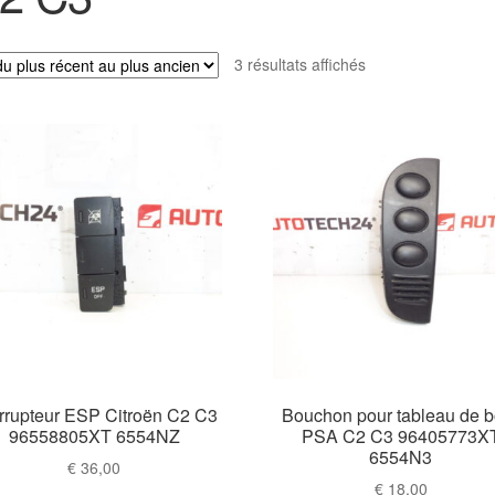
Trié
3 résultats affichés
du
plus
récent
au
plus
ancien
errupteur ESP Citroën C2 C3
Bouchon pour tableau de b
96558805XT 6554NZ
PSA C2 C3 96405773X
6554N3
€
36,00
€
18,00