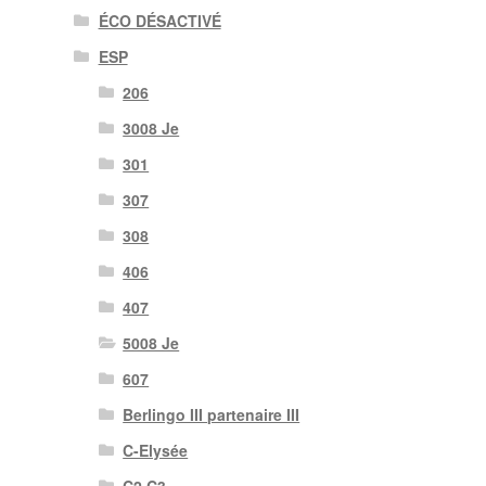
ÉCO DÉSACTIVÉ
ESP
206
3008 Je
301
307
308
406
407
5008 Je
607
Berlingo III partenaire III
C-Elysée