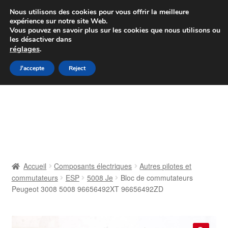
Colissimo livraison à partir de 7 EUR
Nous utilisons des cookies pour vous offrir la meilleure
expérience sur notre site Web.
Du lundi au vendredi de 9 h à 16 h
Vous pouvez en savoir plus sur les cookies que nous utilisons ou
les désactiver dans
07 55 53 95 66
réglages
.
Aller
Aller
J'accepte
Reject
Menu
à
au
la
contenu
Accueil
navigation
À propos de nous
Caisse
Accueil
Composants électriques
Autres pilotes et
commutateurs
ESP
5008 Je
Bloc de commutateurs
Contact
Peugeot 3008 5008 96656492XT 96656492ZD
Livraison