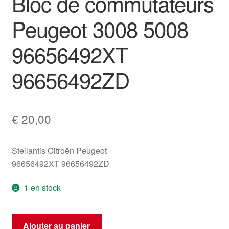
Bloc de commutateurs
Peugeot 3008 5008
96656492XT
96656492ZD
€
20,00
Stellantis Citroën Peugeot
96656492XT 96656492ZD
1 en stock
quantité
Ajouter au panier