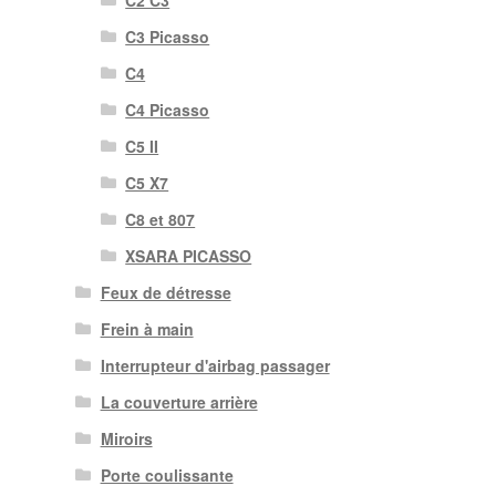
C2 C3
C3 Picasso
C4
C4 Picasso
C5 II
C5 X7
C8 et 807
XSARA PICASSO
Feux de détresse
Frein à main
Interrupteur d'airbag passager
La couverture arrière
Miroirs
Porte coulissante