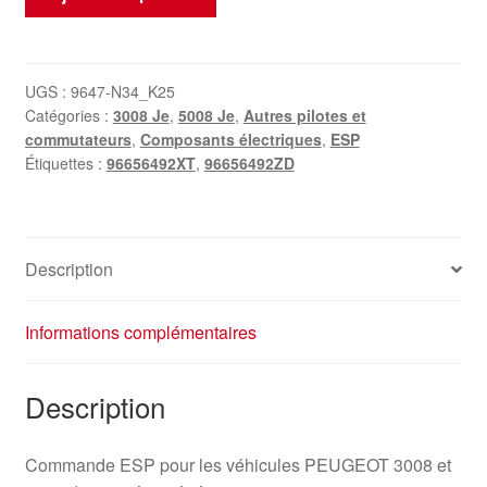
de
Bloc
de
commutateurs
UGS :
9647-N34_K25
Catégories :
3008 Je
,
5008 Je
,
Autres pilotes et
Peugeot
commutateurs
,
Composants électriques
,
ESP
3008
Étiquettes :
96656492XT
,
96656492ZD
5008
96656492XT
96656492ZD
Description
Informations complémentaires
Description
Commande ESP pour les véhicules PEUGEOT 3008 et