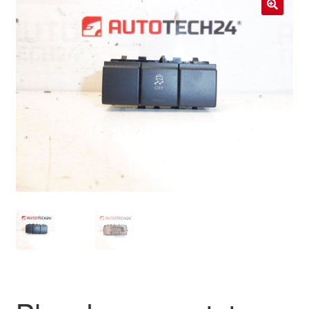
Livraison internationale
🔍
Mon compte
Paiements
Panier
Plainte
Politique de confidentialité
Procédure de Réclamation
Termes et conditions