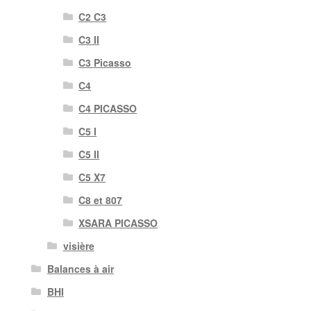
C2 C3
C3 II
C3 Picasso
C4
C4 PICASSO
C5 I
C5 II
C5 X7
C8 et 807
XSARA PICASSO
visière
Balances à air
BHI