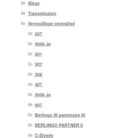
Siège
Transmission
Verrouillage centralisé
207
3008 Je
301
307
308
407
5008 Je
607
Berlingo III partenaire III
BERLINGO PARTNER II
C-Elysée