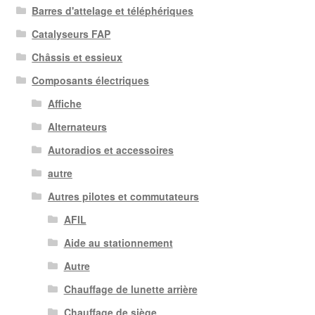
Barres d'attelage et téléphériques
récent
au
Catalyseurs FAP
plus
Châssis et essieux
ancien
Composants électriques
Affiche
Alternateurs
Autoradios et accessoires
autre
Autres pilotes et commutateurs
AFIL
Aide au stationnement
Autre
Chauffage de lunette arrière
Chauffage de siège