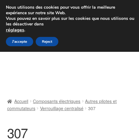
Colissimo livraison à partir de 7 EUR
Nous utilisons des cookies pour vous offrir la meilleure
expérience sur notre site Web.
Du lundi au vendredi de 9 h à 16 h
Vous pouvez en savoir plus sur les cookies que nous utilisons ou
les désactiver dans
07 55 53 95 66
réglages
.
Aller
Aller
J'accepte
Reject
Menu
à
au
la
contenu
Accueil
navigation
À propos de nous
Caisse
Accueil
Composants électriques
Autres pilotes et
commutateurs
Verrouillage centralisé
307
Contact
Livraison
307