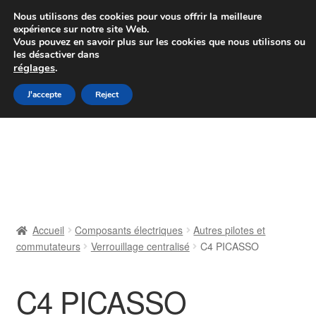
Colissimo livraison à partir de 7 EUR
Nous utilisons des cookies pour vous offrir la meilleure
expérience sur notre site Web.
Du lundi au vendredi de 9 h à 16 h
Vous pouvez en savoir plus sur les cookies que nous utilisons ou
les désactiver dans
07 55 53 95 66
réglages
.
Aller
Aller
J'accepte
Reject
Menu
à
au
la
contenu
Accueil
navigation
À propos de nous
Caisse
Accueil
Composants électriques
Autres pilotes et
commutateurs
Verrouillage centralisé
C4 PICASSO
Contact
Livraison
C4 PICASSO