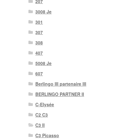
207
3008 Je
301
307
308
407
5008 Je
607
Berlingo III partenaire III
BERLINGO PARTNER II
C-Elysée
C2 C3
C3 II
C3 Picasso