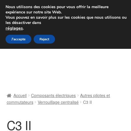
Colissimo livraison à partir de 7 EUR
Nous utilisons des cookies pour vous offrir la meilleure
expérience sur notre site Web.
Du lundi au vendredi de 9 h à 16 h
Vous pouvez en savoir plus sur les cookies que nous utilisons ou
les désactiver dans
07 55 53 95 66
réglages
.
Aller
Aller
J'accepte
Reject
Menu
à
au
la
contenu
Accueil
navigation
À propos de nous
Caisse
Accueil
Composants électriques
Autres pilotes et
commutateurs
Verrouillage centralisé
C3 II
Contact
Livraison
C3 II