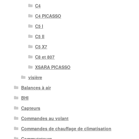
C4
C4 PICASSO
C5 I
C5 II
C5 X7
C8 et 807
XSARA PICASSO
visière
Balances à air
BHI
Capteurs
Commandes au volant
Commandes de chauffage de climatisation
Commutateurs