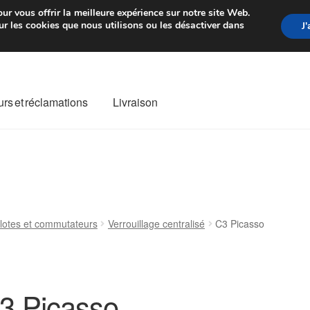
rtir de 7 EUR
Du lundi au vendre
ur vous offrir la meilleure expérience sur notre site Web.
r les cookies que nous utilisons ou les désactiver dans
J
rs et réclamations
Livraison
ivraison
Livraison internationale
Mon compte
Paiements
Panier
re de Réclamation
Termes et conditions
ilotes et commutateurs
Verrouillage centralisé
C3 Picasso
3 Picasso