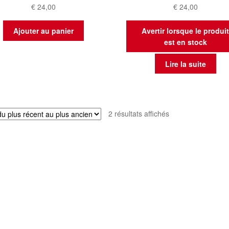
€
24,00
€
24,00
Ajouter au panier
Avertir lorsque le produi
est en stock
Lire la suite
Trié
2 résultats affichés
du
plus
récent
au
plus
ancien