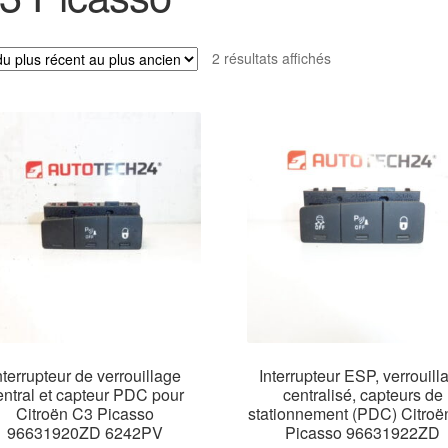
Trié
2 résultats affichés
du
plus
récent
au
plus
ancien
nterrupteur de verrouillage
Interrupteur ESP, verrouill
entral et capteur PDC pour
centralisé, capteurs de
Citroën C3 Picasso
stationnement (PDC) Citroë
96631920ZD 6242PV
Picasso 96631922ZD