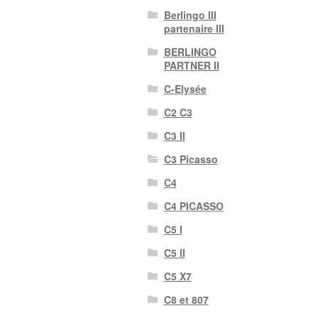
Berlingo III
partenaire III
BERLINGO
PARTNER II
C-Elysée
C2 C3
C3 II
C3 Picasso
C4
C4 PICASSO
C5 I
C5 II
C5 X7
C8 et 807