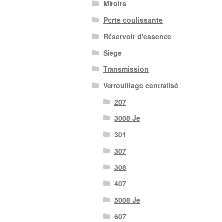
Miroirs
Porte coulissante
Réservoir d'essence
Siège
Transmission
Verrouillage centralisé
207
3008 Je
301
307
308
407
5008 Je
607