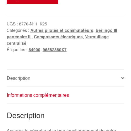
de
Interrupteur
De
Verrouillage
UGS :
8770-N11_K25
Catégories :
Autres pilotes et commutateurs
,
Berlingo III
Central
partenaire III
,
Composants électriques
,
Verrouillage
Citroën
centralisé
Peugeot
Étiquettes :
64900
,
96582880XT
96582880XT
6490E1
Description
Informations complémentaires
Description
Assurez la sécurité et le bon fonctionnement de votre