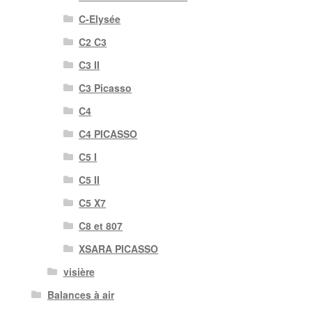
C-Elysée
C2 C3
C3 II
C3 Picasso
C4
C4 PICASSO
C5 I
C5 II
C5 X7
C8 et 807
XSARA PICASSO
visière
Balances à air