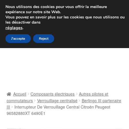
Colissimo livraison à partir de 7 EUR
Nous utilisons des cookies pour vous offrir la meilleure
expérience sur notre site Web.
Du lundi au vendredi de 9 h à 16 h
Vous pouvez en savoir plus sur les cookies que nous utilisons ou
les désactiver dans
07 55 53 95 66
réglages
.
Aller
Aller
J'accepte
Reject
Menu
à
au
la
contenu
Accueil
navigation
À propos de nous
Caisse
Accueil
Composants électriques
Autres pilotes et
commutateurs
Verrouillage centralisé
Berlingo III partenaire
Contact
III
Interrupteur De Verrouillage Central Citroën Peugeot
96582880XT 6490E1
Livraison