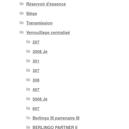
Réservoir d'essence
Siège
Transmission
Verrouillage centralisé
207
3008 Je
301
307
308
407
5008 Je
607
Berlingo III partenaire III
BERLINGO PARTNER II