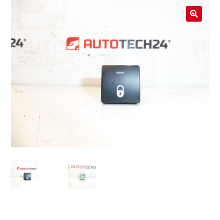
Livraison internationale
🔍
Mon compte
Paiements
Panier
Plainte
Politique de confidentialité
Procédure de Réclamation
Termes et conditions